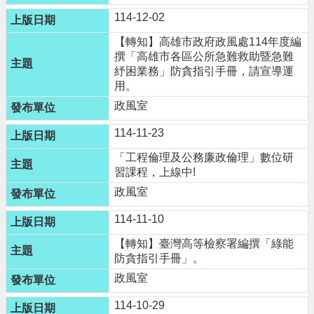
進
114-12-02
階
搜
【轉知】高雄市政府政風處114年度編
尋
撰「高雄市各區公所急難救助暨急難
紓困業務」防貪指引手冊，請宣導運
用。
政風室
大
114-11-23
園
區
「工程倫理及公務廉政倫理」數位研
介
習課程，上線中!
紹
政風室
訊
114-11-10
息
【轉知】臺灣高等檢察署編撰「綠能
公
防貪指引手冊」。
告
政風室
生
114-10-29
活