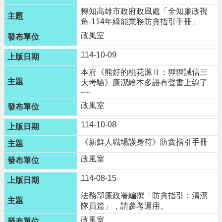
便
轉知高雄市政府政風處「全知廉政視
角-114年綠能業務防貪指引手冊」
民
資
政風室
訊
114-10-09
機
本府《熊好的桃花源Ⅱ：狸狸誠信三
關
大考驗》廉潔繪本多語有聲書上線了
通
~~
訊
政風室
錄
114-10-08
相
《新鮮人職場護身符》防貪指引手冊
關
資
政風室
料
114-08-15
回
法務部廉政署編撰「防貪指引：清潔
首
隊員篇」，請參考運用。
頁
政風室