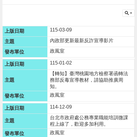
請
機
場
115-03-09
回
饋
內政部更新最新反詐宣導影片
金
醫
政風室
療
保
115-01-02
健
【轉知】臺灣桃園地方檢察署函轉法
費
務部反毒宣導教材，請協助推廣周
線
知。
上
申
政風室
請
114-12-09
市
台北市政府處公務專業職能培訓微課
民
程上線了，歡迎多加利用。
卡
政風室