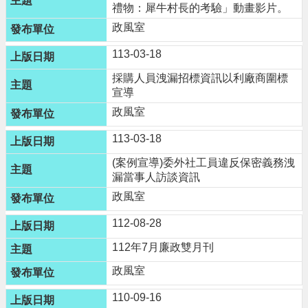
禮物：犀牛村長的考驗」動畫影片。
n
g
政風室
l
i
113-03-18
s
h
採購人員洩漏招標資訊以利廠商圍標
宣導
隱
政風室
私
權
113-03-18
政
策
(案例宣導)委外社工員違反保密義務洩
漏當事人訪談資訊
政
政風室
府
網
112-08-28
站
資
112年7月廉政雙月刊
料
政風室
開
放
110-09-16
宣