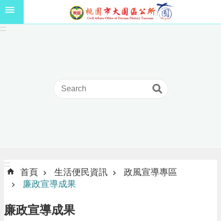
跳到主要內容區塊
1
:::
1
5
年
高
級
中
等
以
上
學
校
學
生
:::
:::
獎
首頁
生活便民資訊
政風宣導專區
學
廉政宣導成果
金
線
廉政宣導成果
上
申