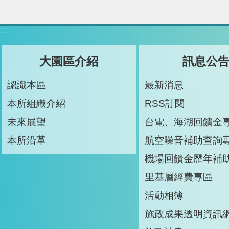
:::
大園區介紹
訊息公
認識本區
最新消息
本所組織介紹
RSS訂閱
未來展望
台電、海湖回饋金
本所沿革
航空噪音補助查詢
機場回饋金歷年補
里基層經費專區
活動相簿
施政成果透明資訊