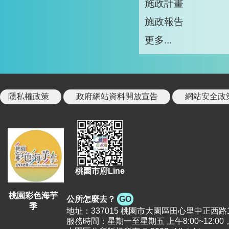
施政計畫
施政報告
更多...
隱私權政策
政府網站資料開放宣告
網站安全政
桃園市府Line
桃園彩色海芋
公所怎麼去？
GO
季
地址：337015 桃園市大園區田心里中正西路12號 |
服務時間：星期一至星期五 上午8:00~12:00，下