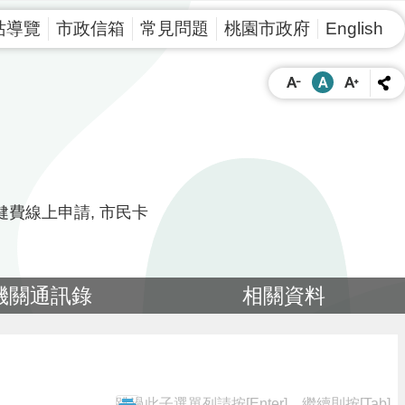
站導覽
市政信箱
常見問題
桃園市政府
English
健費線上申請
市民卡
機關通訊錄
相關資料
跳過此子選單列請按[Enter]，繼續則按[Tab]