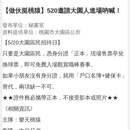
請
【做伙挺桃猿】520邀請大園人進場吶喊！
機
場
發布單位：秘書室
回
資料提供單位：桃園市大園區公所
饋
金
【5/20大園區民招待日】
醫
只要是大園區民，憑身分證「正本」現場售票亭兌
療
保
換球票，即可免費入場觀賞職棒賽事。
健
費
如果小朋友沒有身分證，就用「戶口名簿+健保卡」
線
上
替代，兩項缺一不可。
申
請
★★證件務必攜帶正本，不接受影本或照片★★
市
《相關資訊》
民
卡
主隊：樂天桃猿