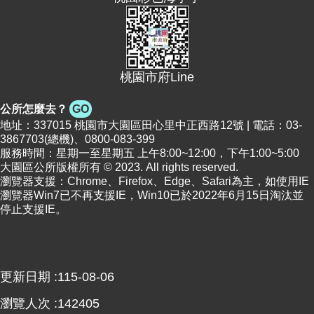
網
站
導
覽
桃園市府Line
市
政
公所怎麼去？
GO
信
地址：337015 桃園市大園區田心里中正西路12號 | 電話：03-
箱
3867703(總機)、0800-083-399
服務時間：星期一至星期五 上午8:00~12:00，下午1:00~5:00
常
大園區公所版權所有 © 2023. All rights reserved.
見
瀏覽器支援：Chrome、Firefox、Edge、Safari為主，如使用IE
問
瀏覽器Win7已不再支援IE，Win10已於2022年6月15日淘汰並
題
停止支援IE。
桃
園
市
政
更新日期
115-08-06
府
瀏覽人次
142405
E