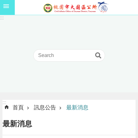
跳到主要內容區塊
1
:::
1
5
年
高
級
中
等
以
上
學
校
學
生
:::
:::
獎
首頁
訊息公告
最新消息
學
金
最新消息
線
上
申