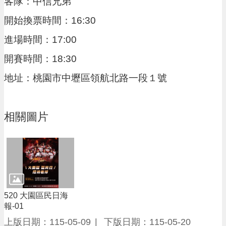
客隊：中信兄弟
進
階
開始換票時間：16:30
搜
進場時間：17:00
尋
開賽時間：18:30
地址：桃園市中壢區領航北路一段１號
大
園
區
相關圖片
介
紹
訊
息
公
告
520 大園區民日海
報-01
生
上版日期：115-05-09
下版日期：115-05-20
活