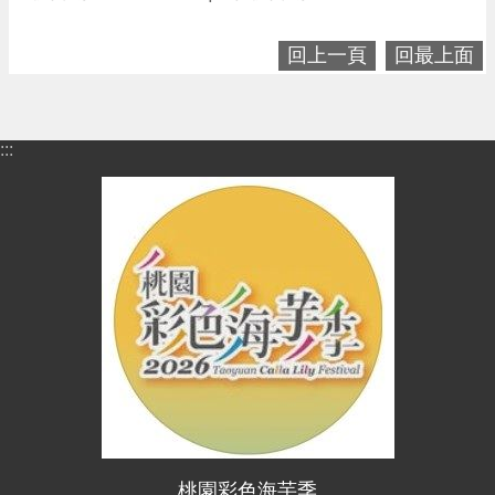
便
民
回上一頁
回最上面
資
訊
機
:::
關
通
訊
錄
相
關
資
料
回
首
頁
桃園彩色海芋季