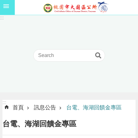
跳到主要內容區塊
1
:::
1
5
年
高
級
中
等
以
上
學
校
學
生
:::
:::
獎
首頁
訊息公告
台電、海湖回饋金專區
學
金
台電、海湖回饋金專區
線
上
申