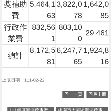
進
獎補助
5,464,1
3,822,0
1,642,0
階
搜
費
63
78
85
尋
行政作
832,56
803,10
29,461
業費
1
0
大
8,172,5
6,247,7
1,924,8
園
總計
區
81
65
16
介
紹
訊
上版日期：111-02-22
息
公
告
回上一頁
回最上面
生
111年度海湖發電廠...
桃園市大園區海湖發電...
活