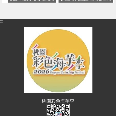
便
民
資
:::
訊
機
關
通
訊
錄
相
關
資
料
桃園彩色海芋季
回
首
頁