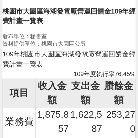
請
桃園市大園區海湖發電廠營運回饋金109年經
機
費計畫一覽表
場
回
發布單位：秘書室
饋
資料提供單位：桃園市大園區公所
金
醫
109年桃園市大園區海湖發電廠營運回饋金
經
療
保
費計畫一覽表
健
109年度執行率76.45%
費
線
收入金
支出金
賸餘金
上
項目
申
額
額
額
請
1,875,8
1,622,5
253,27
市
業務費
民
57
87
0
卡