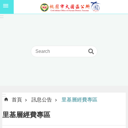
跳到主要內容區塊
1
:::
1
5
年
高
級
中
等
以
上
學
校
學
生
:::
:::
獎
首頁
訊息公告
里基層經費專區
學
金
里基層經費專區
線
上
申