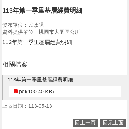
請
113年第一季里基層經費明細
機
場
發布單位：民政課
回
資料提供單位：桃園市大園區公所
饋
金
113年第一季里基層經費明細
醫
療
保
相關檔案
健
費
線
113年第一季里基層經費明細
上
申
pdf(100.40 KB)
請
上版日期：113-05-13
市
民
卡
回上一頁
回最上面