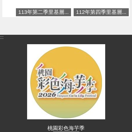
進
階
113年第二季里基層...
112年第四季里基層...
搜
尋
:::
大
園
區
介
紹
訊
息
公
告
生
桃園彩色海芋季
活