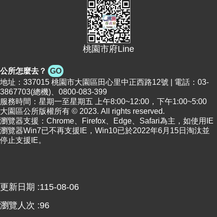
便
民
資
訊
桃園市府Line
機
公所怎麼去？
GO
關
地址：337015 桃園市大園區田心里中正西路12號 | 電話：03-
通
3867703(總機)、0800-083-399
訊
服務時間：星期一至星期五 上午8:00~12:00，下午1:00~5:00
錄
大園區公所版權所有 © 2023. All rights reserved.
瀏覽器支援：Chrome、Firefox、Edge、Safari為主，如使用IE
瀏覽器Win7已不再支援IE，Win10已於2022年6月15日淘汰並
相
停止支援IE。
關
資
料
更新日期
115-08-06
回
首
瀏覽人次
96
頁