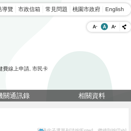
站導覽
市政信箱
常見問題
桃園市政府
English
健費線上申請
市民卡
機關通訊錄
相關資料
跳過此子選單列請按[Enter]，繼續則按[Tab]