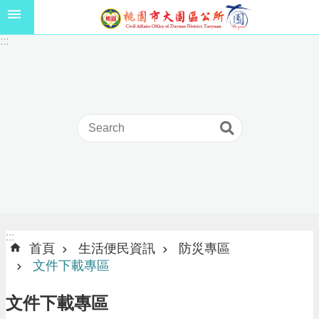
跳到主要內容區塊
1
:::
1
5
年
高
級
中
等
以
上
學
校
學
生
:::
:::
獎
首頁
生活便民資訊
防災專區
學
文件下載專區
金
線
文件下載專區
上
申