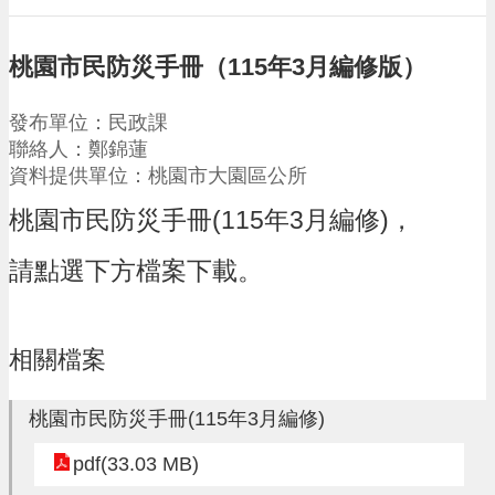
請
機
桃園市民防災手冊（115年3月編修版）
場
回
發布單位：民政課
饋
聯絡人：鄭錦蓮
金
資料提供單位：桃園市大園區公所
醫
療
桃園市民防災手冊(115年3月編修)，
保
健
請點選下方檔案下載。
費
線
上
申
相關檔案
請
市
桃園市民防災手冊(115年3月編修)
民
卡
pdf(33.03 MB)