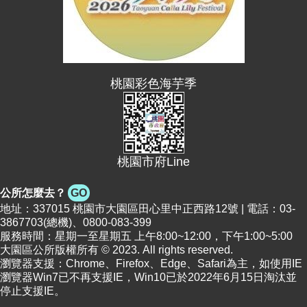
便
民
資
訊
桃園彩色海芋季
機
關
通
訊
錄
桃園市府Line
相
公所怎麼去？
GO
關
地址：337015 桃園市大園區田心里中正西路12號 | 電話：03-
資
3867703(總機)、0800-083-399
料
服務時間：星期一至星期五 上午8:00~12:00，下午1:00~5:00
大園區公所版權所有 © 2023. All rights reserved.
瀏覽器支援：Chrome、Firefox、Edge、Safari為主，如使用IE
回
瀏覽器Win7已不再支援IE，Win10已於2022年6月15日淘汰並
首
停止支援IE。
頁