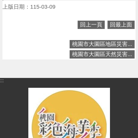
進
上版日期：115-03-09
階
搜
尋
回上一頁
回最上面
桃園市大園區地區災害...
大
桃園市大園區天然災害...
園
區
介
:::
紹
訊
息
公
告
生
活