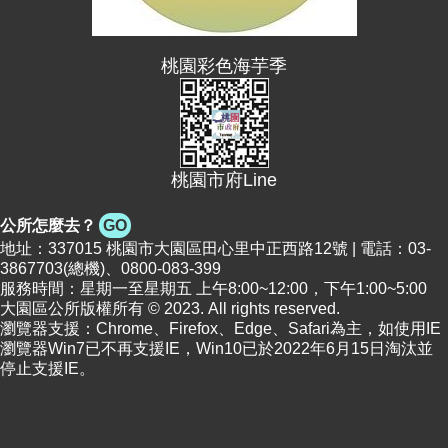
便
民
桃園彩色海芋季
資
訊
機
關
桃園市府Line
通
訊
公所怎麼去？
GO
錄
地址：337015 桃園市大園區田心里中正西路12號 | 電話：03-
3867703(總機)、0800-083-399
相
服務時間：星期一至星期五 上午8:00~12:00，下午1:00~5:00
關
大園區公所版權所有 © 2023. All rights reserved.
資
瀏覽器支援：Chrome、Firefox、Edge、Safari為主，如使用IE
料
瀏覽器Win7已不再支援IE，Win10已於2022年6月15日淘汰並
停止支援IE。
回
首
頁