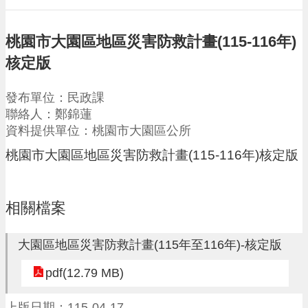
請
機
桃園市大園區地區災害防救計畫(115-116年)
場
核定版
回
饋
發布單位：民政課
金
醫
聯絡人：鄭錦蓮
療
資料提供單位：桃園市大園區公所
保
桃園市大園區地區災害防救計畫(115-116年)核定版
健
費
線
上
相關檔案
申
請
大園區地區災害防救計畫(115年至116年)-核定版
市
民
pdf(12.79 MB)
卡
上版日期：115-04-17