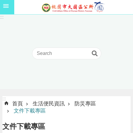
跳到主要內容區塊
1
:::
1
5
年
高
級
中
等
以
上
學
校
學
生
:::
:::
獎
首頁
生活便民資訊
防災專區
學
文件下載專區
金
線
文件下載專區
上
申