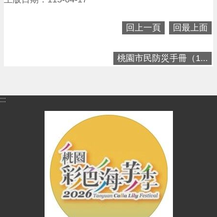
進
階
搜
回上一頁
回最上面
尋
桃園市民防災手冊（1...
大
園
:::
區
介
紹
訊
息
公
告
生
活