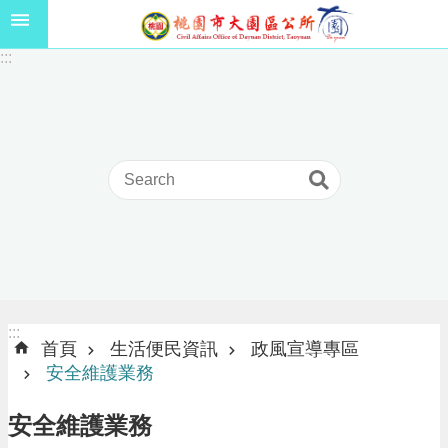
跳到主要內容區塊
1
:::
1
5
年
高
級
中
等
以
上
學
校
學
生
:::
:::
獎
首頁
生活便民資訊
政風宣導專區
學
安全維護業務
金
線
安全維護業務
上
申