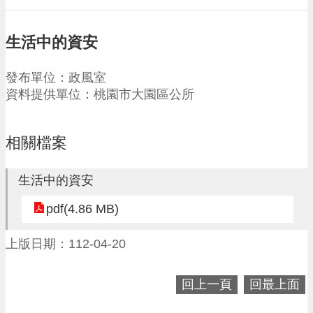
請
機
生活中的資安
場
回
發布單位：政風室
饋
資料提供單位：桃園市大園區公所
金
醫
療
相關檔案
保
健
費
生活中的資安
線
上
pdf(4.86 MB)
申
請
上版日期：112-04-20
市
民
回上一頁
回最上面
卡