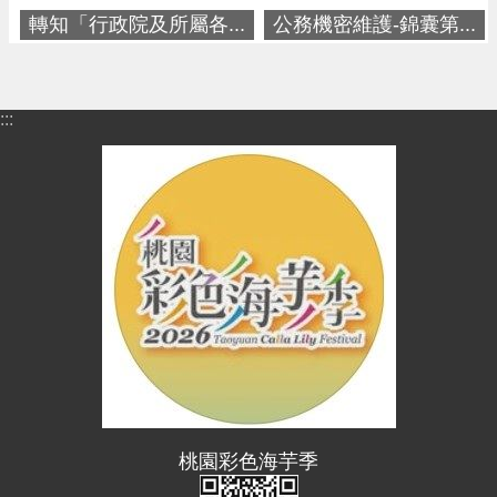
進
轉知「行政院及所屬各...
公務機密維護-錦囊第...
階
搜
尋
:::
大
園
區
介
紹
訊
息
公
告
桃園彩色海芋季
生
活