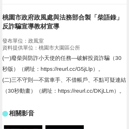
請
機
桃園市政府政風處與法務部合製「柴語錄」
場
反詐騙宣導教材宣導
回
饋
發布單位：政風室
金
醫
資料提供單位：桃園市大園區公所
療
(一)廢柴與防詐小天使的任務—破解投資詐騙（30
保
健
秒版）（網址：https://reurl.cc/G5jLlp）。
費
線
(二)三不守則—不當車手、不借帳戶、不點可疑連結
上
申
（30秒動畫）（網址：https://reurl.cc/DKjLLm）。
請
市
民
相關影音
卡