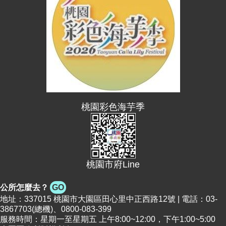
便
民
資
訊
機
關
通
訊
桃園彩色海芋季
錄
相
關
資
桃園市府Line
料
公所怎麼去？
GO
回
地址：337015 桃園市大園區田心里中正西路12號 | 電話：03-
首
3867703(總機)、0800-083-399
頁
服務時間：星期一至星期五 上午8:00~12:00，下午1:00~5:00