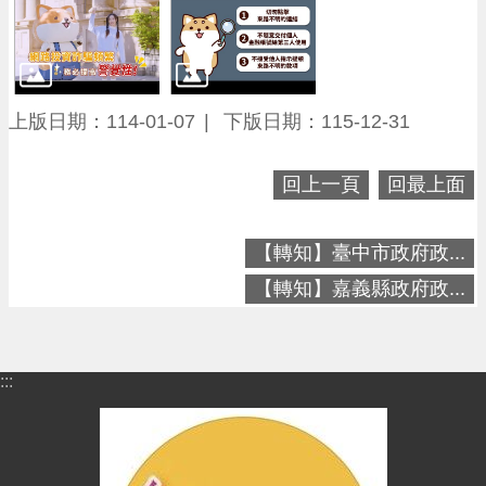
進
階
搜
尋
上版日期：114-01-07
下版日期：115-12-31
回上一頁
回最上面
大
園
區
【轉知】臺中市政府政...
介
【轉知】嘉義縣政府政...
紹
訊
息
:::
公
告
生
活