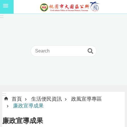
跳到主要內容區塊
1
:::
1
5
年
高
級
中
等
以
上
學
校
學
生
:::
:::
獎
首頁
生活便民資訊
政風宣導專區
學
廉政宣導成果
金
線
廉政宣導成果
上
申