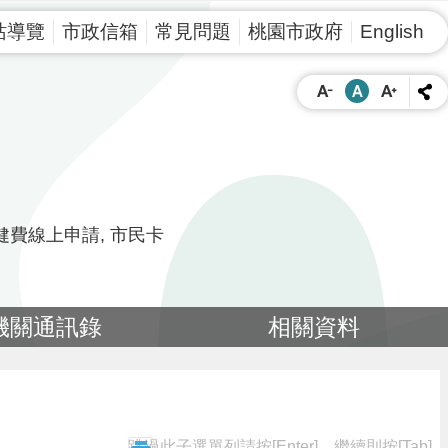
站導覽
市政信箱
常見問題
桃園市政府
English
健費線上申請
市民卡
機關通訊錄
相關資料
跳過此子選單列請按[Enter]，繼續則按[Tab]