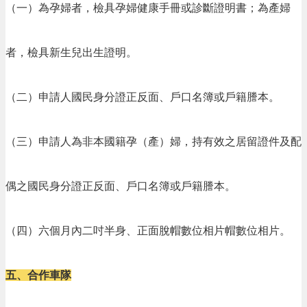
（一）為孕婦者，檢具孕婦健康手冊或診斷證明書；為產婦
n
g
l
i
者，檢具新生兒出生證明。
s
h
（二）申請人國民身分證正反面、戶口名簿或戶籍謄本。
隱
私
權
（三）申請人為非本國籍孕（產）婦，持有效之居留證件及配
政
策
政
偶之國民身分證正反面、戶口名簿或戶籍謄本。
府
網
站
（四）六個月內二吋半身、正面脫帽數位相片帽數位相片。
資
料
開
五、合作車隊
放
宣