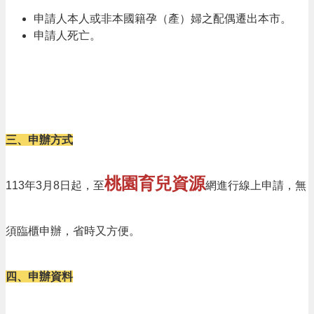
網
申請人本人或非本國籍孕（產）婦之配偶遷出本市。
站
申請人死亡。
導
覽
市
政
信
箱
三、申辦方式
常
見
桃園育兒資源
113年3月8日起，至
網進行線上申請，無
問
題
桃
須臨櫃申辦，省時又方便。
園
市
政
四、申辦資料
府
E