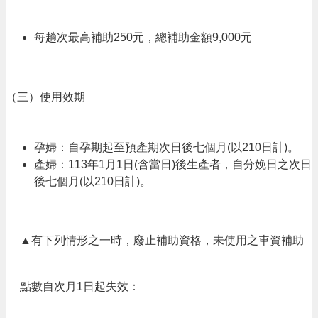
便
民
每趟次最高補助250元，總補助金額9,000元
資
訊
機
（三）使用效期
關
通
訊
孕婦：自孕期起至預產期次日後七個月(以210日計)。
錄
產婦：113年1月1日(含當日)後生產者，自分娩日之次日
後七個月(以210日計)。
相
關
資
▲有下列情形之一時，廢止補助資格，未使用之車資補助
料
回
點數自次月1日起失效：
首
頁