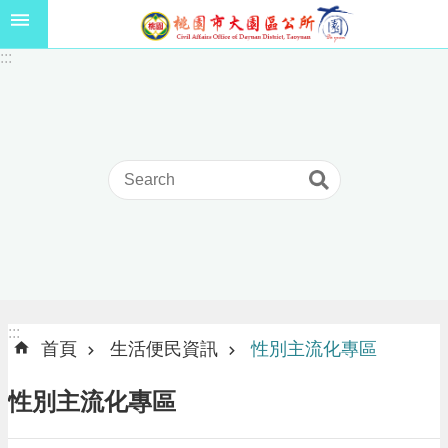
跳到主要內容區塊
1
:::
1
5
年
高
級
中
等
以
上
學
校
學
生
:::
:::
獎
首頁
生活便民資訊
性別主流化專區
學
金
性別主流化專區
線
上
申