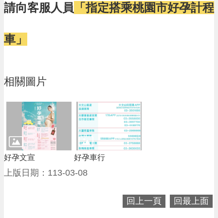
請向客服人員
「指定搭乘桃園市好孕計程
告
網
站
車」
安
全
政
策
相關圖片
好孕文宣
好孕車行
上版日期：113-03-08
回上一頁
回最上面