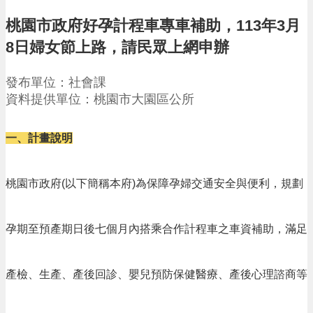
請
桃園市政府好孕計程車專車補助，113年3月
機
8日婦女節上路，請民眾上網申辦
場
回
發布單位：社會課
饋
資料提供單位：桃園市大園區公所
金
醫
療
一、計畫說明
保
健
費
桃園市政府(以下簡稱本府)為保障孕婦交通安全與便利，規劃
線
上
申
孕期至預產期日後七個月內搭乘合作計程車之車資補助，滿足
請
市
民
產檢、生產、產後回診、嬰兒預防保健醫療、產後心理諮商等
卡