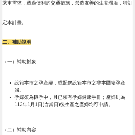
進
乘車需求，透過便利的交通措施，營造友善的生養環境，特訂
階
搜
定本計畫。
尋
二、補助說明
大
園
（一）補助對象
區
介
紹
設籍本市之孕產婦，或配偶設籍本市之非本國籍孕產
婦。
訊
孕婦須為懷孕中，且已領有孕婦健康手冊；產婦則為
息
113年1月1日(含當日)後生產之產婦均可申請。
公
告
生
（二）補助內容
活