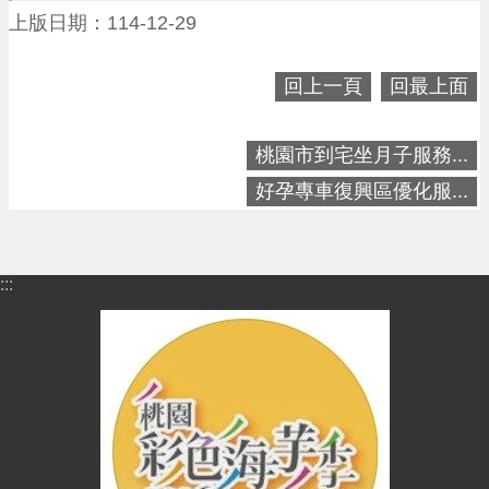
上版日期：114-12-29
便
民
資
回上一頁
回最上面
訊
機
桃園市到宅坐月子服務...
關
好孕專車復興區優化服...
通
訊
錄
:::
相
關
資
料
回
首
頁