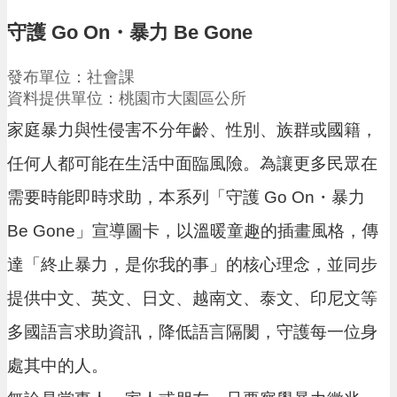
請
守護 Go On・暴力 Be Gone
機
場
發布單位：社會課
回
資料提供單位：桃園市大園區公所
饋
金
家庭暴力與性侵害不分年齡、性別、族群或國籍，
醫
任何人都可能在生活中面臨風險。為讓更多民眾在
療
保
需要時能即時求助，本系列「守護 Go On・暴力
健
費
Be Gone」宣導圖卡，以溫暖童趣的插畫風格，傳
線
上
達「終止暴力，是你我的事」的核心理念，並同步
申
請
提供中文、英文、日文、越南文、泰文、印尼文等
市
多國語言求助資訊，降低語言隔閡，守護每一位身
民
卡
處其中的人。