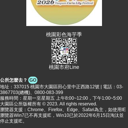
網
站
導
覽
桃園彩色海芋季
市
政
信
箱
常
桃園市府Line
見
問
公所怎麼去？
GO
題
地址：337015 桃園市大園區田心里中正西路12號 | 電話：03-
3867703(總機)、0800-083-399
桃
服務時間：星期一至星期五 上午8:00~12:00，下午1:00~5:00
園
大園區公所版權所有 © 2023. All rights reserved.
市
瀏覽器支援：Chrome、Firefox、Edge、Safari為主，如使用IE
政
瀏覽器Win7已不再支援IE，Win10已於2022年6月15日淘汰並
府
停止支援IE。
E