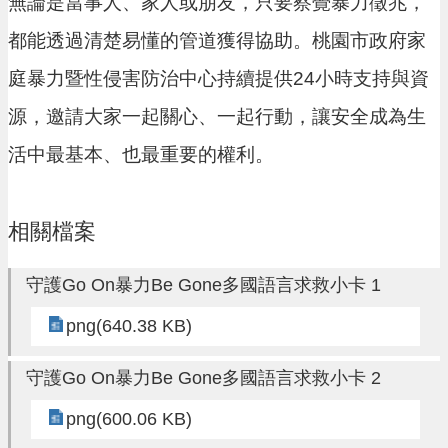
無論是當事人、家人或朋友，只要察覺暴力徵兆，
進
階
都能透過清楚易懂的管道獲得協助。
桃園市政府家
搜
庭暴力暨性侵害防治中心
持續提供24小時支持與資
尋
源，邀請大家一起關心、一起行動，讓安全成為生
活中最基本、也最重要的權利。
大
園
區
相關檔案
介
紹
守護Go On暴力Be Gone多國語言求救小卡 1
訊
png(640.38 KB)
息
公
守護Go On暴力Be Gone多國語言求救小卡 2
告
png(600.06 KB)
生
活