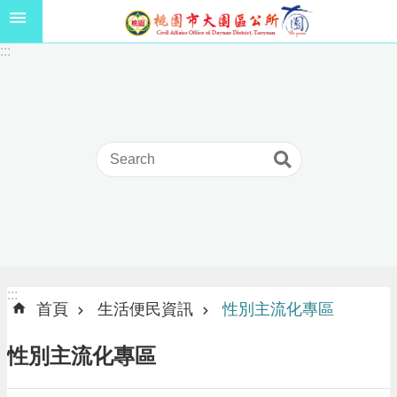
跳到主要內容區塊
1
:::
1
5
年
高
級
中
等
以
上
學
校
學
生
:::
:::
獎
首頁
生活便民資訊
性別主流化專區
學
金
性別主流化專區
線
上
申