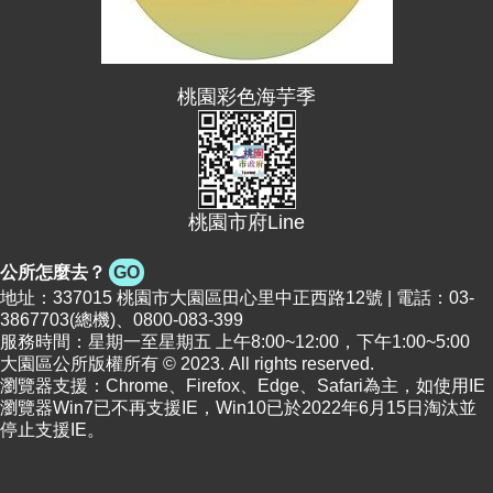
便
民
資
桃園彩色海芋季
訊
機
關
通
桃園市府Line
訊
錄
公所怎麼去？
GO
相
地址：337015 桃園市大園區田心里中正西路12號 | 電話：03-
3867703(總機)、0800-083-399
關
服務時間：星期一至星期五 上午8:00~12:00，下午1:00~5:00
資
大園區公所版權所有 © 2023. All rights reserved.
料
瀏覽器支援：Chrome、Firefox、Edge、Safari為主，如使用IE
瀏覽器Win7已不再支援IE，Win10已於2022年6月15日淘汰並
回
停止支援IE。
首
頁