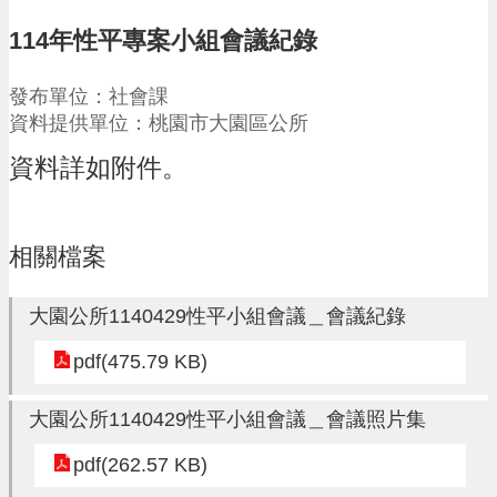
請
114年性平專案小組會議紀錄
機
場
發布單位：社會課
回
資料提供單位：桃園市大園區公所
饋
金
資料詳如附件。
醫
療
保
健
相關檔案
費
線
大園公所1140429性平小組會議＿會議紀錄
上
申
pdf(475.79 KB)
請
市
大園公所1140429性平小組會議＿會議照片集
民
卡
pdf(262.57 KB)