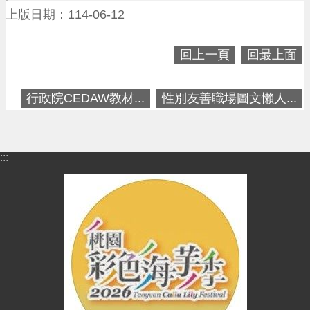
進
上版日期：114-06-12
階
搜
尋
回上一頁
回最上面
行政院CEDAW教材...
性別友善職場圖文懶人...
大
園
區
:::
介
紹
訊
息
公
告
生
活