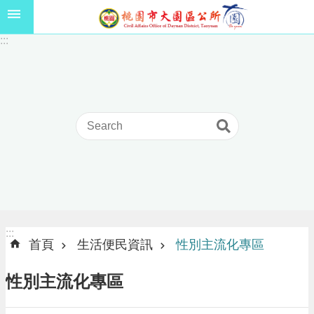
跳到主要內容區塊
1
:::
1
5
年
高
級
中
等
以
上
學
校
學
生
:::
:::
獎
首頁
生活便民資訊
性別主流化專區
學
金
性別主流化專區
線
上
申