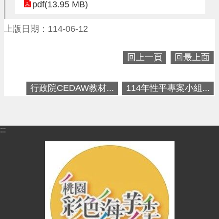
進
pdf(13.95 MB)
階
搜
上版日期：114-06-12
尋
回上一頁
回最上面
大
行政院CEDAW教材...
114年性平專案小組...
園
區
介
:::
紹
訊
息
公
告
生
活