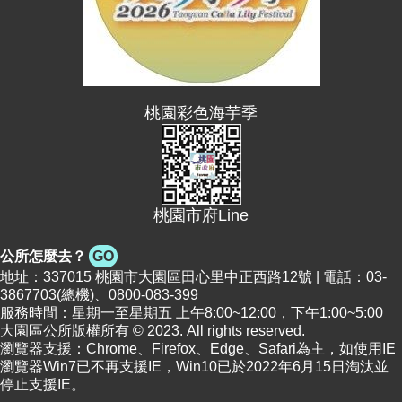
便
民
資
訊
桃園彩色海芋季
機
關
通
訊
錄
桃園市府Line
相
公所怎麼去？
GO
關
地址：337015 桃園市大園區田心里中正西路12號 | 電話：03-
資
3867703(總機)、0800-083-399
料
服務時間：星期一至星期五 上午8:00~12:00，下午1:00~5:00
大園區公所版權所有 © 2023. All rights reserved.
瀏覽器支援：Chrome、Firefox、Edge、Safari為主，如使用IE
回
瀏覽器Win7已不再支援IE，Win10已於2022年6月15日淘汰並
首
停止支援IE。
頁