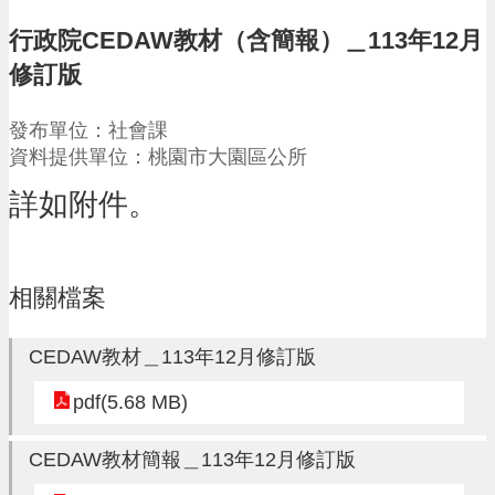
請
行政院CEDAW教材（含簡報）＿113年12月
機
修訂版
場
回
發布單位：社會課
饋
資料提供單位：桃園市大園區公所
金
醫
詳如附件。
療
保
健
費
相關檔案
線
上
申
CEDAW教材＿113年12月修訂版
請
pdf(5.68 MB)
市
民
卡
CEDAW教材簡報＿113年12月修訂版