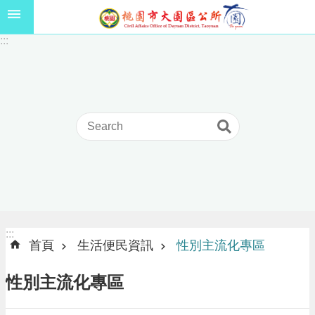
跳到主要內容區塊
1
:::
1
5
年
高
級
中
等
以
上
學
校
學
生
:::
:::
獎
首頁
生活便民資訊
性別主流化專區
學
金
性別主流化專區
線
上
申