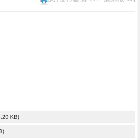
3.20 KB)
B)