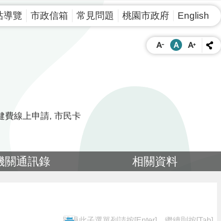
站導覽
市政信箱
常見問題
桃園市政府
English
健費線上申請
市民卡
機關通訊錄
相關資料
跳過此子選單列請按[Enter]，繼續則按[Tab]