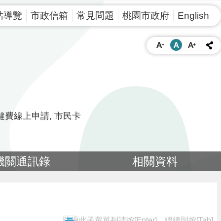
站導覽
市政信箱
常見問題
桃園市政府
English
健費線上申請
市民卡
機關通訊錄
相關資料
跳過此子選單列請按[Enter]，繼續則按[Tab]