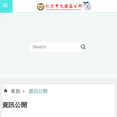
跳到主要內容區塊
1
:::
1
5
年
高
級
中
等
以
上
學
校
學
生
:::
:::
獎
首頁
資訊公開
學
金
資訊公開
線
上
申