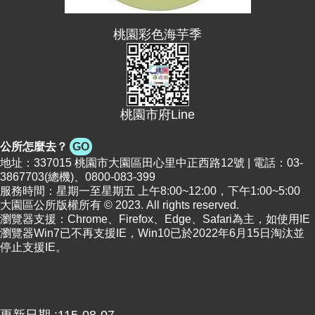
便
民
桃園彩色海芋季
資
訊
機
關
桃園市府Line
通
訊
公所怎麼去？
GO
錄
地址：337015 桃園市大園區田心里中正西路12號 | 電話：03-
3867703(總機)、0800-083-399
相
服務時間：星期一至星期五 上午8:00~12:00，下午1:00~5:00
大園區公所版權所有 © 2023. All rights reserved.
關
瀏覽器支援：Chrome、Firefox、Edge、Safari為主，如使用IE
資
瀏覽器Win7已不再支援IE，Win10已於2022年6月15日淘汰並
料
停止支援IE。
回
首
頁
更新日期
115-08-07