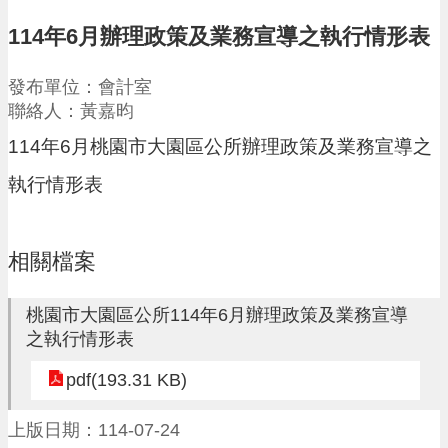
請
114年6月辦理政策及業務宣導之執行情形表
機
場
發布單位：會計室
回
聯絡人：黃嘉昀
饋
金
114年6月桃園市大園區公所辦理政策及業務宣導之
醫
執行情形表
療
保
健
費
相關檔案
線
上
申
桃園市大園區公所114年6月辦理政策及業務宣導
請
之執行情形表
市
pdf(193.31 KB)
民
卡
上版日期：114-07-24