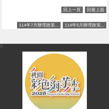
進
階
回上一頁
回最上面
搜
尋
114年7月辦理政策...
114年5月辦理政策...
大
:::
園
區
介
紹
訊
息
公
告
生
活