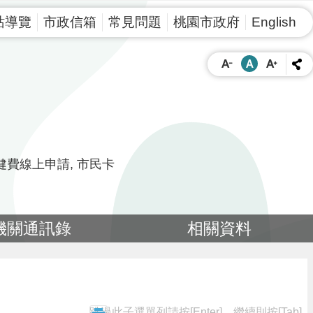
站導覽
市政信箱
常見問題
桃園市政府
English
健費線上申請
市民卡
機關通訊錄
相關資料
跳過此子選單列請按[Enter]，繼續則按[Tab]