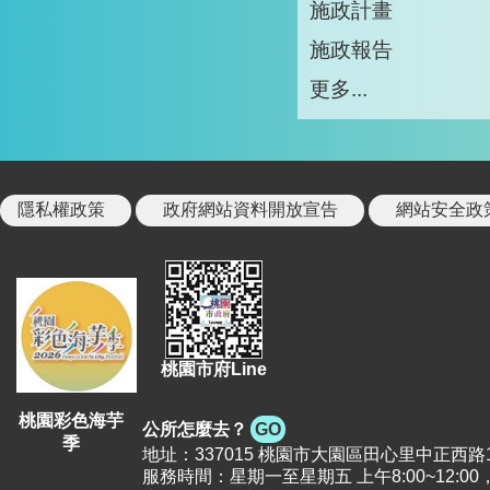
施政計畫
施政報告
更多...
隱私權政策
政府網站資料開放宣告
網站安全政
桃園市府Line
桃園彩色海芋
公所怎麼去？
GO
季
地址：337015 桃園市大園區田心里中正西路12號 |
服務時間：星期一至星期五 上午8:00~12:00，下