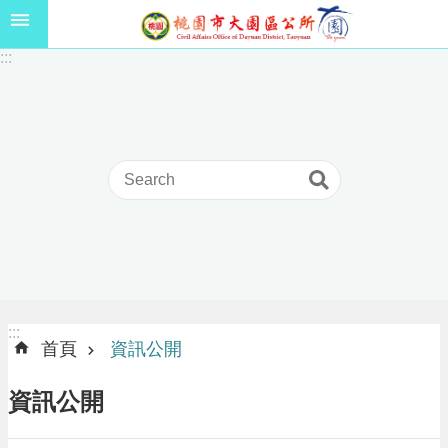
跳到主要內容區塊
1
:::
1
5
年
高
級
中
等
以
上
學
校
學
生
:::
:::
獎
首頁
資訊公開
學
金
資訊公開
線
上
申