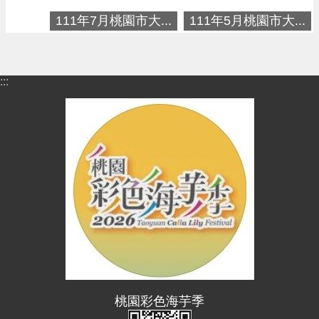
進
111年7月桃園市大...
111年5月桃園市大...
階
搜
尋
:::
大
園
區
介
紹
訊
息
公
告
生
桃園彩色海芋季
活