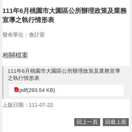
請
111年6月桃園市大園區公所辦理政策及業務
機
宣導之執行情形表
場
回
發布單位：會計室
饋
金
醫
療
相關檔案
保
健
111年6月桃園市大園區公所辦理政策及業務宣導
費
之執行情形表
線
上
pdf(293.54 KB)
申
請
上版日期：111-07-22
市
民
卡
回上一頁
回最上面