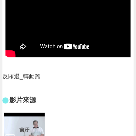
進
階
搜
尋
大
園
區
介
反賄選_轉動篇
紹
訊
影片來源
息
公
告
生
活