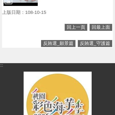
便
民
上版日期：108-10-15
資
訊
回上一頁
回最上面
機
關
反賄選_願景篇
反賄選_守護篇
通
訊
錄
:::
相
關
資
料
回
首
頁