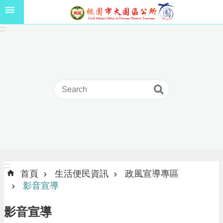
跳到主要內容區塊
1
:::
1
5
年
高
級
中
等
以
上
學
校
學
生
:::
:::
獎
首頁
生活便民資訊
政風宣導專區
學
影音宣導
金
線
影音宣導
上
申