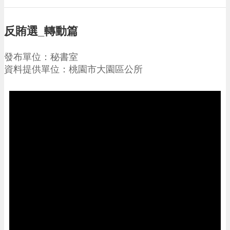
請
機
反賄選_轉動篇
場
回
發布單位：秘書室
饋
資料提供單位：桃園市大園區公所
金
醫
療
保
健
費
線
上
申
請
市
民
卡