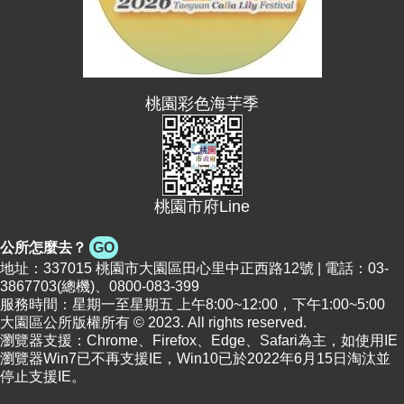
網
站
導
覽
桃園彩色海芋季
市
政
信
箱
常
桃園市府Line
見
問
公所怎麼去？
GO
題
地址：337015 桃園市大園區田心里中正西路12號 | 電話：03-
3867703(總機)、0800-083-399
桃
服務時間：星期一至星期五 上午8:00~12:00，下午1:00~5:00
園
大園區公所版權所有 © 2023. All rights reserved.
市
瀏覽器支援：Chrome、Firefox、Edge、Safari為主，如使用IE
政
瀏覽器Win7已不再支援IE，Win10已於2022年6月15日淘汰並
府
停止支援IE。
E