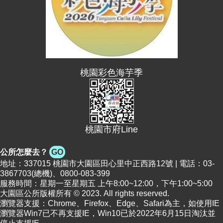
網
站
導
覽
市
政
桃園彩色海芋季
信
箱
常
見
桃園市府Line
問
題
公所怎麼去？
GO
桃
地址：337015 桃園市大園區田心里中正西路12號 | 電話：03-
園
3867703(總機)、0800-083-399
市
服務時間：星期一至星期五 上午8:00~12:00，下午1:00~5:00
政
大園區公所版權所有 © 2023. All rights reserved.
府
瀏覽器支援：Chrome、Firefox、Edge、Safari為主，如使用IE
瀏覽器Win7已不再支援IE，Win10已於2022年6月15日淘汰並
E