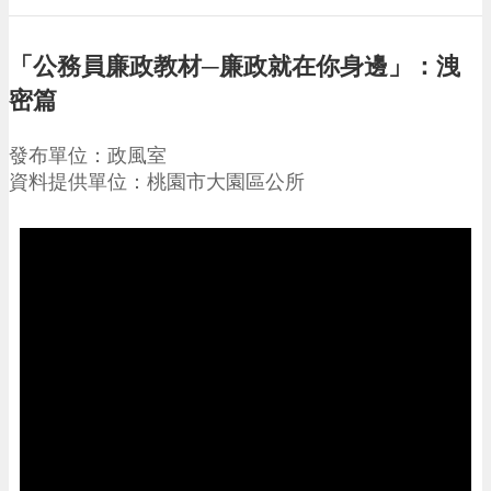
請
機
「公務員廉政教材─廉政就在你身邊」：洩
場
密篇
回
饋
發布單位：政風室
金
醫
資料提供單位：桃園市大園區公所
療
保
健
費
線
上
申
請
市
民
卡