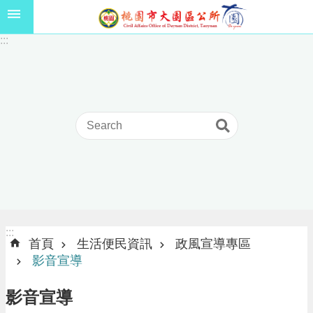
跳到主要內容區塊
1
:::
1
5
年
高
級
中
等
以
上
學
校
學
生
:::
:::
獎
首頁
生活便民資訊
政風宣導專區
學
影音宣導
金
線
影音宣導
上
申