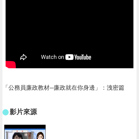
進
階
搜
尋
大
園
區
介
紹
「公務員廉政教材─廉政就在你身邊」：洩密篇
訊
息
公
影片來源
告
生
活