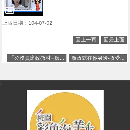
便
民
資
上版日期：104-07-02
訊
機
回上一頁
回最上面
關
通
「公務員廉政教材─廉...
廉政就在你身邊-收受...
訊
錄
相
:::
關
資
料
回
首
頁