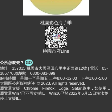
網
站
導
覽
桃園彩色海芋季
市
政
信
箱
桃園市府Line
常
見
公所怎麼去？
GO
問
地址：337015 桃園市大園區田心里中正西路12號 | 電話：03-
題
3867703(總機)、0800-083-399
服務時間：星期一至星期五 上午8:00~12:00，下午1:00~5:00
桃
大園區公所版權所有 © 2023. All rights reserved.
園
瀏覽器支援：Chrome、Firefox、Edge、Safari為主，如使用IE
市
瀏覽器Win7已不再支援IE，Win10已於2022年6月15日淘汰並
政
停止支援IE。
府
E