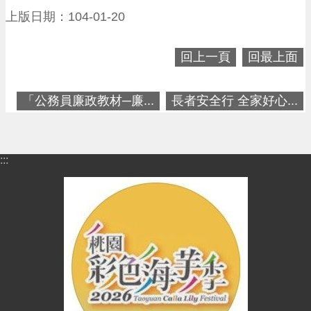
便
上版日期：104-01-20
民
資
回上一頁
回最上面
訊
機
「公務員廉政教材─廉...
長者安全行 全家好心...
關
通
訊
錄
:::
相
關
資
料
回
首
頁