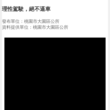
請
理性駕駛，絕不逼車
機
場
發布單位：桃園市大園區公所
回
資料提供單位：桃園市大園區公所
饋
金
醫
療
保
健
費
線
上
申
請
市
民
卡