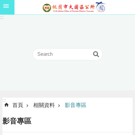
跳到主要內容區塊
1
:::
1
5
年
高
級
中
等
以
上
學
校
學
生
:::
:::
獎
首頁
相關資料
影音專區
學
金
影音專區
線
上
申