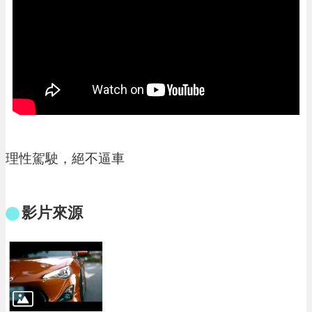
進
階
搜
尋
大
園
區
理性駕駛，絕不逼車
介
紹
影片來源
訊
息
公
告
生
活