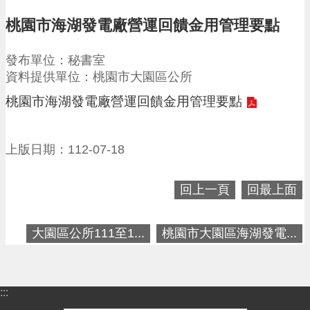
請
桃園市海湖發電廠營運回饋金用管理要點
機
場
發布單位：秘書室
回
資料提供單位：桃園市大園區公所
饋
金
桃園市海湖發電廠營運回饋金用管理要點
醫
療
保
上版日期：112-07-18
健
費
線
回上一頁
回最上面
上
申
請
大園區公所111至1...
桃園市大園區海湖發電...
市
民
卡
:::