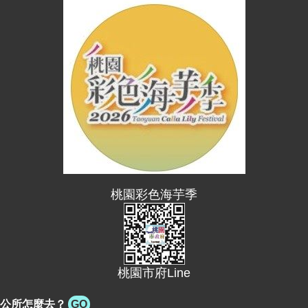
進
階
搜
尋
大
園
區
介
紹
桃園彩色海芋季
訊
息
公
告
桃園市府Line
生
公所怎麼去？
GO
活