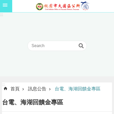
跳到主要內容區塊
1
:::
1
5
年
高
級
中
等
以
上
學
校
學
生
:::
:::
獎
首頁
訊息公告
台電、海湖回饋金專區
學
金
台電、海湖回饋金專區
線
上
申