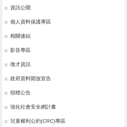
請
資訊公開
機
個人資料保護專區
場
回
饋
相關連結
金
醫
影音專區
療
保
健
徵才資訊
費
線
政府資料開放宣告
上
申
招標公告
請
市
強化社會安全網計畫
民
卡
兒童權利公約(CRC)專區