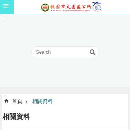
跳到主要內容區塊
1
:::
1
5
年
高
級
中
等
以
上
學
校
學
生
:::
:::
獎
首頁
相關資料
學
金
相關資料
線
上
申