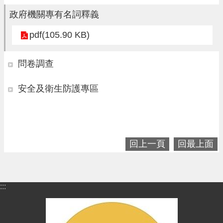
進
政府機關專有名詞釋義
階
搜
pdf(105.90 KB)
尋
問卷調查
大
安全及衛生防護專區
園
區
介
紹
回上一頁
回最上面
訊
息
公
:::
告
生
活