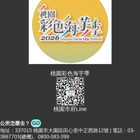
便
民
資
訊
機
關
通
訊
錄
桃園彩色海芋季
相
關
資
料
桃園市府Line
回
公所怎麼去？
GO
首
地址：337015 桃園市大園區田心里中正西路12號 | 電話：03-
頁
3867703(總機)、0800-083-399