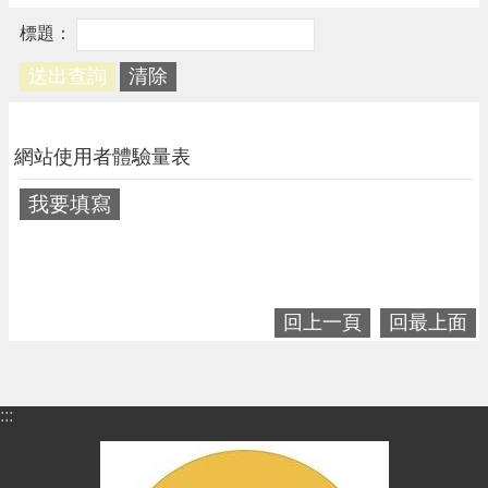
請
機
場
回
饋
金
網站使用者體驗量表
醫
療
我要填寫
保
健
費
線
上
回上一頁
回最上面
申
請
市
:::
民
卡