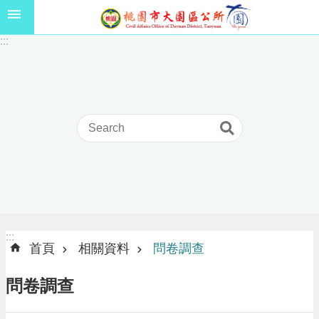
跳到主要內容區塊
1
:::
1
5
年
高
級
中
等
以
上
學
校
學
生
:::
:::
獎
首頁
相關資料
問卷調查
學
金
問卷調查
線
上
申