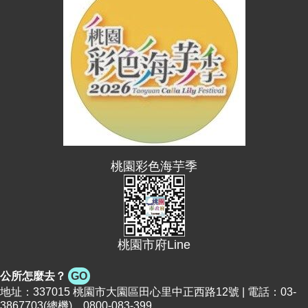
進
階
搜
尋
大
園
區
桃園彩色海芋季
介
紹
訊
息
公
桃園市府Line
告
公所怎麼去？
GO
生
地址：337015 桃園市大園區田心里中正西路12號 | 電話：03-
活
3867703(總機)、0800-083-399