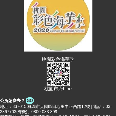
桃園彩色海芋季
桃園市府Line
公所怎麼去？
GO
地址：337015 桃園市大園區田心里中正西路12號 | 電話：03-
3867703(總機)、0800-083-399