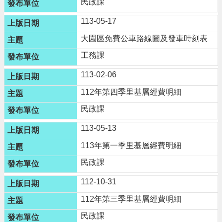
民政課
網
站
113-05-17
導
大園區免費公車路線圖及發車時刻表
覽
工務課
市
政
113-02-06
信
箱
112年第四季里基層經費明細
民政課
常
見
113-05-13
問
題
113年第一季里基層經費明細
桃
民政課
園
市
112-10-31
政
112年第三季里基層經費明細
府
民政課
E