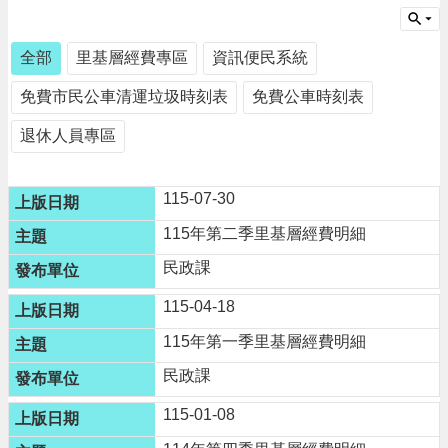
請
機
全部
里基層經費專區
資訊便民系統
場
免費市民公車清運垃圾時刻表
免費公車時刻表
回
饋
退休人員專區
金
醫
療
115-07-30
保
健
115年第二季里基層經費明細
費
線
民政課
上
115-04-18
申
請
115年第一季里基層經費明細
市
民政課
民
卡
115-01-08