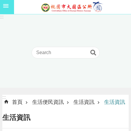
跳到主要內容區塊
1
:::
1
5
年
高
級
中
等
以
上
學
校
學
生
:::
:::
獎
首頁
生活便民資訊
生活資訊
生活資訊
學
金
生活資訊
線
上
申