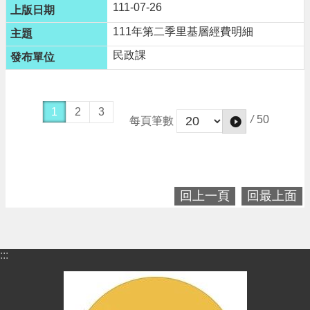
111-07-26
告
111年第二季里基層經費明細
網
站
民政課
安
全
政
策
1
2
3
/
50
每頁筆數
回上一頁
回最上面
:::