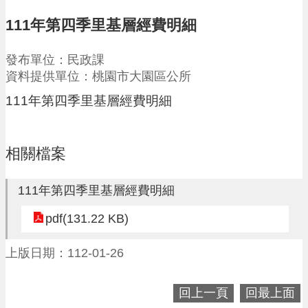
請
111年第四季里基層經費明細
機
場
發布單位：民政課
回
資料提供單位：桃園市大園區公所
饋
金
111年第四季里基層經費明細
醫
療
保
相關檔案
健
費
線
111年第四季里基層經費明細
上
申
pdf(131.22 KB)
請
上版日期：112-01-26
市
民
卡
回上一頁
回最上面