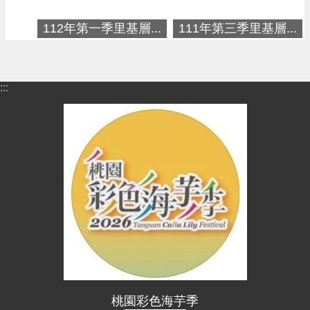
進
階
112年第一季里基層...
111年第三季里基層...
搜
尋
:::
大
園
區
介
紹
訊
息
公
告
生
桃園彩色海芋季
活