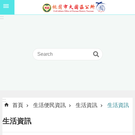
跳到主要內容區塊
1
:::
1
5
年
高
級
中
等
以
上
學
校
學
生
:::
:::
獎
首頁
生活便民資訊
生活資訊
生活資訊
學
金
生活資訊
線
上
申