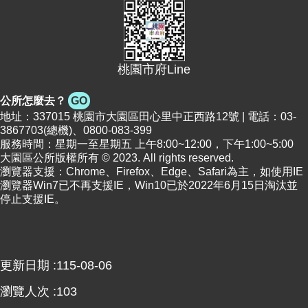
便
民
資
訊
桃園市府Line
機
公所怎麼去？
GO
關
地址：337015 桃園市大園區田心里中正西路12號 | 電話：03-
通
3867703(總機)、0800-083-399
訊
服務時間：星期一至星期五 上午8:00~12:00，下午1:00~5:00
錄
大園區公所版權所有 © 2023. All rights reserved.
瀏覽器支援：Chrome、Firefox、Edge、Safari為主，如使用IE
瀏覽器Win7已不再支援IE，Win10已於2022年6月15日淘汰並
相
停止支援IE。
關
資
料
更新日期
115-08-06
回
首
瀏覽人次
103
頁