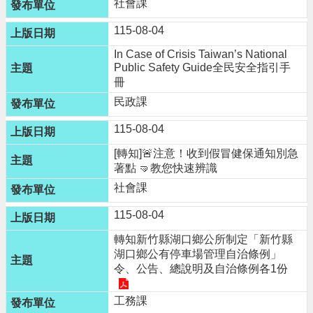
社會課
網
站
115-08-04
導
In Case of Crisis Taiwan’s National
覽
Public Safety Guide全民安全指引手
冊
市
政
民政課
信
115-08-04
箱
[轉知]🚨注意！收到假冒健保通知別急
常
著點 🤜教您快速辨識
見
問
社會課
題
115-08-04
桃
轉知新竹縣湖口鄉公所制定「新竹縣
園
湖口鄉公有停車場管理自治條例」
市
令、公告、總說明及自治條例各1份
政
府
工務課
E