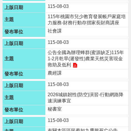
n
115-08-03
g
l
115年桃園市兒少教育發展帳戶家庭培
i
力服務-財務行動存摺家長財商講座
s
h
社會課
115-08-03
隱
私
公告全國為辦理蜂群(蜜源缺乏)115年
權
1-2月乾旱(遲發性)農業天然災害現金
政
救助及低利
策
農經課
政
115-08-03
府
網
2026城鎮韌性(防空)演習-行動網路降
站
速演練事宜
資
秘書室
料
開
115-08-03
放
宣
有關本區區民蔡知九鷹熊死亡公告