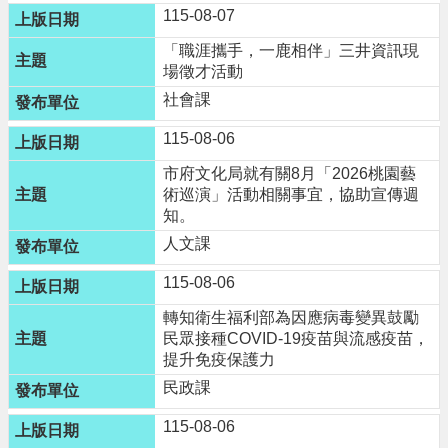
進
115-08-07
階
「職涯攜手，一鹿相伴」三井資訊現
搜
場徵才活動
尋
社會課
115-08-06
大
市府文化局就有關8月「2026桃園藝
園
術巡演」活動相關事宜，協助宣傳週
知。
區
介
人文課
紹
115-08-06
訊
轉知衛生福利部為因應病毒變異鼓勵
息
民眾接種COVID-19疫苗與流感疫苗，
公
提升免疫保護力
告
民政課
生
115-08-06
活