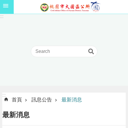
跳到主要內容區塊
1
:::
1
5
年
高
級
中
等
以
上
學
校
學
生
:::
:::
獎
首頁
訊息公告
最新消息
學
金
最新消息
線
上
申