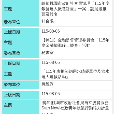
轉知桃園市政府社會局辦理「115年度
便
銀髮達人徵選計畫」一案，請踴躍推
民
薦及報名
資
社會課
訊
115-08-06
機
關
【轉知】金融監督管理委員會「115年
度金融知識線上競賽」活動
通
訊
秘書室
錄
115-08-05
相
「115年表揚節約用水績優單位及節水
關
達人選拔活動」
資
農經課
料
115-08-05
回
[轉知]桃園市政府社會局自立脫貧服務
首
Start Now!社政青年就業行動培力計畫
頁