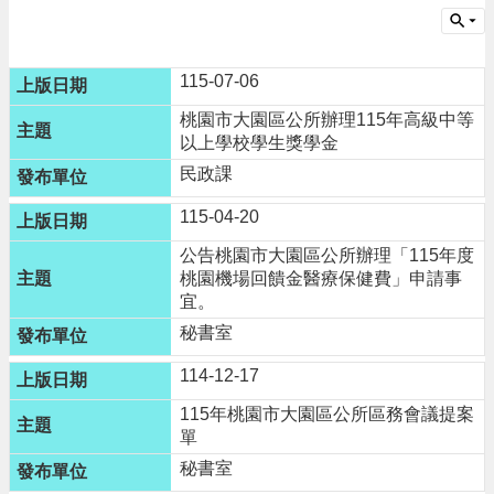
請
機
115-07-06
場
回
桃園市大園區公所辦理115年高級中等
饋
以上學校學生獎學金
金
民政課
醫
療
115-04-20
保
健
公告桃園市大園區公所辦理「115年度
費
桃園機場回饋金醫療保健費」申請事
線
宜。
上
秘書室
申
請
114-12-17
市
115年桃園市大園區公所區務會議提案
民
單
卡
秘書室