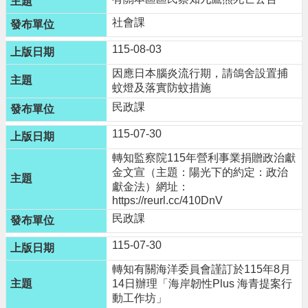
告
社會課
網
站
115-08-03
安
因應日本腦炎流行期，請鴿舍設置捕
全
蚊燈及落實防蚊措施
政
策
民政課
115-07-30
轉知監察院115年營利事業捐贈政治獻
金文宣（主題：陽光下的約定：政治
獻金法）網址：
https://reurl.cc/410DnV
民政課
115-07-30
轉知有關海洋委員會謹訂於115年8月
14日辦理「海岸韌性Plus 海青提案行
動工作坊」