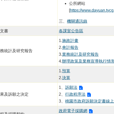
公所網站
[
https://www.dayuan.tycg
三、
機關通訊錄
文書
各課室公告區
1.
施政計畫
2.
會計報告
務統計及研究報告
3.
業務統計及研究報告
4.
辦理政策及業務宣導執行情
1.
預算
2.
決算
1、
訴願法
果及訴願之決定
2、
行政程序法
3、
桃園市政府訴願決定書線上
政府電子採購網