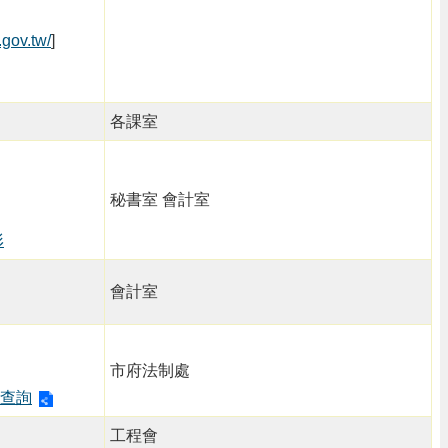
.gov.tw/
]
各課室
秘書室 會計室
形
會計室
市府法制處
查詢
工程會