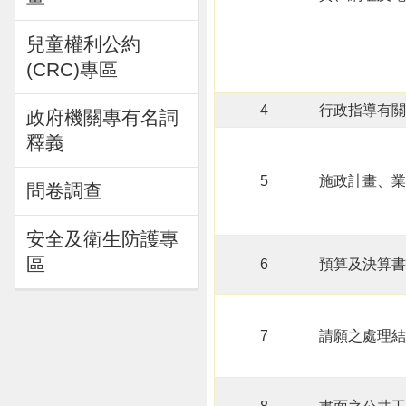
兒童權利公約
(CRC)專區
4
行政指導有關
政府機關專有名詞
釋義
5
施政計畫、業
問卷調查
安全及衛生防護專
區
6
預算及決算書
7
請願之處理結