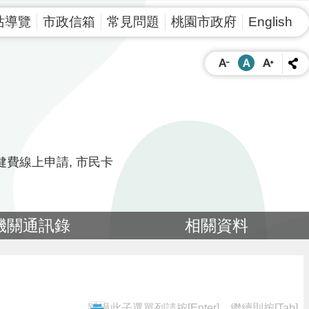
站導覽
市政信箱
常見問題
桃園市政府
English
健費線上申請
市民卡
機關通訊錄
相關資料
跳過此子選單列請按[Enter]，繼續則按[Tab]