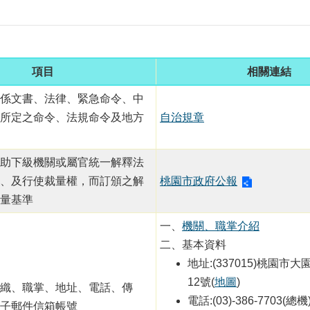
項目
相關連結
係文書、法律、緊急命令、中
所定之命令、法規命令及地方
自治規章
助下級機關或屬官統一解釋法
、及行使裁量權，而訂頒之解
桃園市政府公報
量基準
一、
機關、職掌介紹
二、基本資料
地址:(337015)桃園市
12號(
地圖
)
織、職掌、地址、電話、傳
電話:(03)-386-7703(總機
子郵件信箱帳號