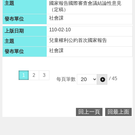
國家報告國際審查會議結論性意見
告
（定稿）
網
社會課
站
安
110-02-10
全
政
兒童權利公約首次國家報告
策
社會課
1
2
3
/
45
每頁筆數
回上一頁
回最上面