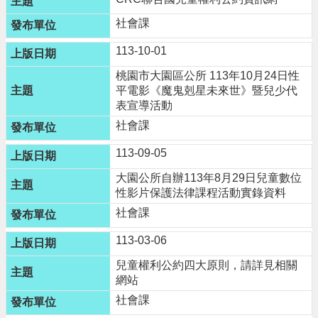
便
社會課
民
資
113-10-01
訊
桃園市大園區公所 113年10月24日性
平電影《魔鬼剋星未來世》暨兒少代
機
表宣導活動
關
社會課
通
訊
113-09-05
錄
大園公所自辦113年8月29日兒童數位
相
性影片保護法律課程活動實錄資料
關
社會課
資
113-03-06
料
兒童權利公約四大原則，請詳見相關
回
網站
首
社會課
頁