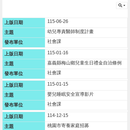
請
機
115-06-26
場
回
幼兒專責醫師制度計畫
饋
金
社會課
醫
115-01-16
療
保
嘉義縣梅山鄉兒童生日禮金自治條例
健
費
社會課
線
上
115-01-15
申
嬰兒睡眠安全宣導影片
請
社會課
市
民
114-12-15
卡
桃園市寄養家庭招募