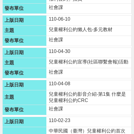
n
社會課
g
l
110-06-10
i
s
兒童權利公約懶人包-多元教材
h
社會課
隱
私
110-04-30
權
兒童權利公約宣導(社區聯繫會報)活動
政
策
社會課
政
110-04-08
府
網
兒童權利公約影音介紹-第1集 什麼是
站
兒童權利公約CRC
資
社會課
料
開
110-02-23
放
中華民國（臺灣）兒童權利公約首次
宣