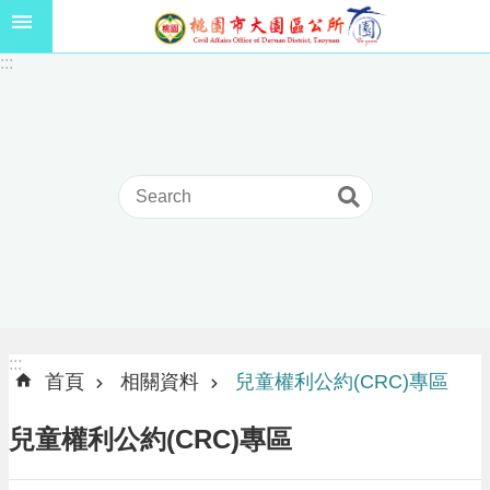
跳到主要內容區塊
1
:::
1
5
年
高
級
中
等
以
上
學
校
學
生
:::
:::
獎
首頁
相關資料
兒童權利公約(CRC)專區
學
金
兒童權利公約(CRC)專區
線
上
申