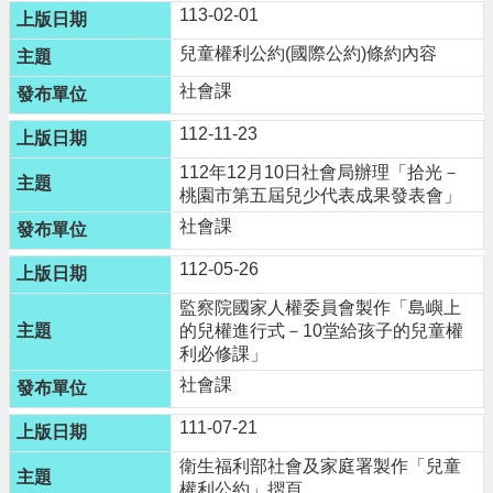
113-02-01
網
站
兒童權利公約(國際公約)條約內容
導
社會課
覽
112-11-23
市
政
112年12月10日社會局辦理「拾光－
信
桃園市第五屆兒少代表成果發表會」
箱
社會課
常
見
112-05-26
問
監察院國家人權委員會製作「島嶼上
題
的兒權進行式－10堂給孩子的兒童權
利必修課」
桃
園
社會課
市
政
111-07-21
府
衛生福利部社會及家庭署製作「兒童
權利公約」摺頁
E