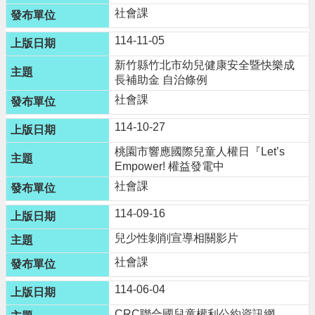
進
社會課
階
搜
114-11-05
尋
新竹縣竹北市幼兒健康安全暨快樂成
長補助金 自治條例
社會課
大
114-10-27
園
桃園市響應國際兒童人權日『Let’s
區
Empower! 權益發電中
介
社會課
紹
114-09-16
訊
息
兒少性剝削宣導相關影片
公
社會課
告
114-06-04
生
活
CRC聯合國兒童權利公約資訊網