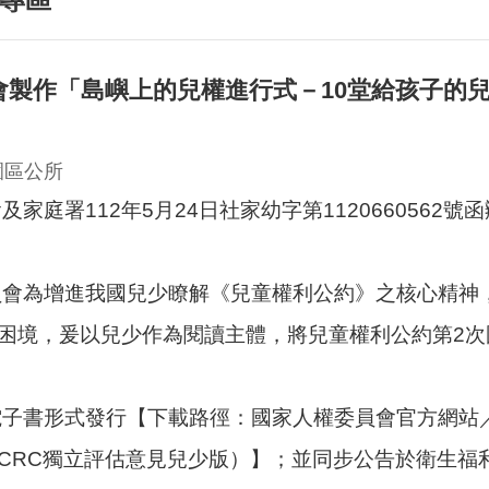
會製作「島嶼上的兒權進行式－10堂給孩子的
園區公所
家庭署112年5月24日社家幼字第1120660562號
員會為增進我國兒少瞭解《兒童權利公約》之核心精神
困境，爰以兒少作為閱讀主體，將兒童權利公約第2次
電子書形式發行【下載路徑：國家人權委員會官方網站
CRC獨立評估意見兒少版）】；並同步公告於衛生福