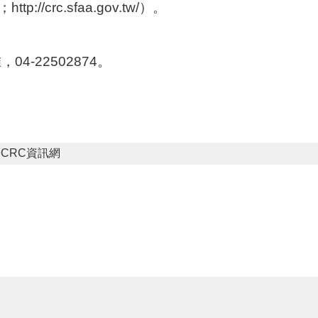
//crc.sfaa.gov.tw/）。
4-22502874。
CRC資訊網