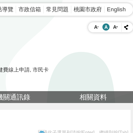
站導覽
市政信箱
常見問題
桃園市政府
English
健費線上申請
市民卡
機關通訊錄
相關資料
跳過此子選單列請按[Enter]，繼續則按[Tab]