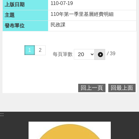
110-07-19
告
110年第一季里基層經費明細
網
站
民政課
安
全
政
策
1
2
/
39
每頁筆數
回上一頁
回最上面
:::