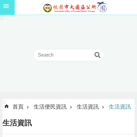
跳到主要內容區塊
1
:::
1
5
年
高
級
中
等
以
上
學
校
學
生
:::
:::
獎
首頁
生活便民資訊
生活資訊
生活資訊
學
金
生活資訊
線
上
申