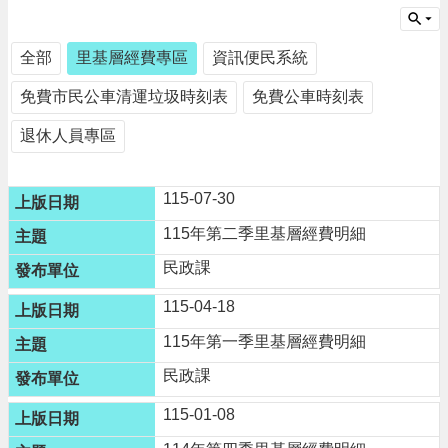
請
機
全部
里基層經費專區
資訊便民系統
場
免費市民公車清運垃圾時刻表
免費公車時刻表
回
饋
退休人員專區
金
醫
療
115-07-30
保
健
115年第二季里基層經費明細
費
線
民政課
上
115-04-18
申
請
115年第一季里基層經費明細
市
民政課
民
卡
115-01-08