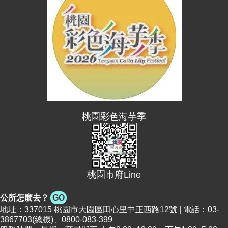
桃園彩色海芋季
桃園市府Line
公所怎麼去？
GO
地址：337015 桃園市大園區田心里中正西路12號 | 電話：03-
3867703(總機)、0800-083-399