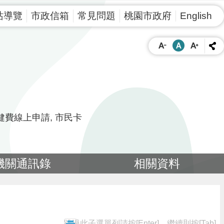
站導覽
市政信箱
常見問題
桃園市政府
English
健費線上申請
市民卡
機關通訊錄
相關資料
跳過此子選單列請按[Enter]，繼續則按[Tab]