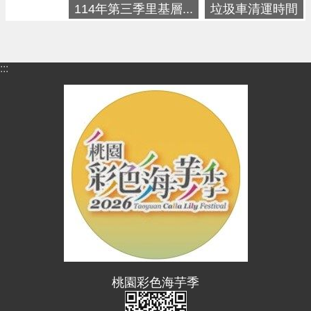
進
114年第三季里基層...
垃圾車清運時間
階
搜
尋
:::
大
園
區
介
紹
訊
息
公
告
桃園彩色海芋季
生
活