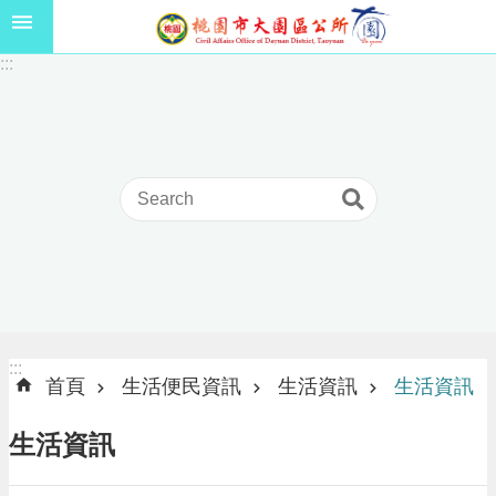
跳到主要內容區塊
1
:::
1
5
年
高
級
中
等
以
上
學
校
學
生
:::
:::
獎
首頁
生活便民資訊
生活資訊
生活資訊
學
金
生活資訊
線
上
申