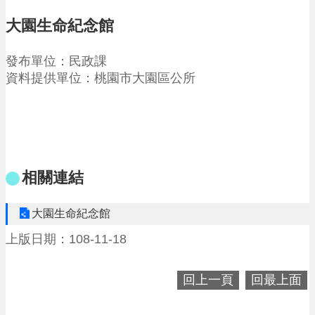
請
大園生命紀念館
機
場
發布單位：民政課
回
資料提供單位：桃園市大園區公所
饋
金
醫
療
保
健
費
相關連結
線
上
大園生命紀念館
申
請
上版日期：108-11-18
市
民
回上一頁
回最上面
卡