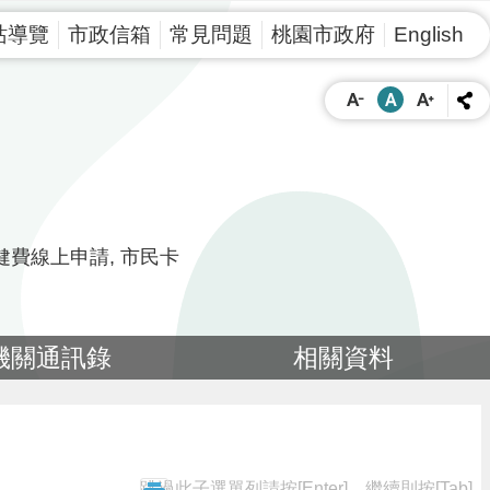
站導覽
市政信箱
常見問題
桃園市政府
English
健費線上申請
市民卡
機關通訊錄
相關資料
跳過此子選單列請按[Enter]，繼續則按[Tab]