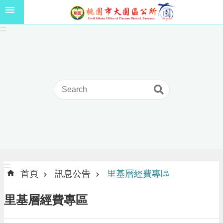
跳到主要內容區塊
1
:::
1
5
年
高
級
中
等
以
上
學
校
學
生
:::
:::
獎
首頁
訊息公告
里基層經費專區
學
金
里基層經費專區
線
上
申