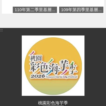
進
階
110年第二季里基層...
109年第四季里基層...
搜
尋
:::
大
園
區
介
紹
訊
息
公
告
生
桃園彩色海芋季
活