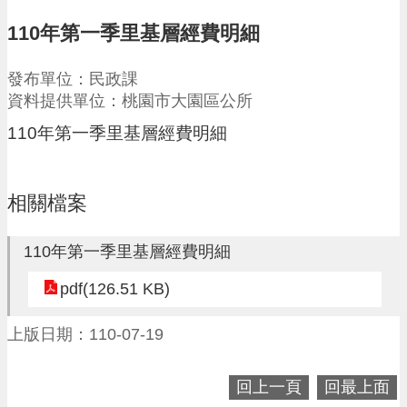
請
110年第一季里基層經費明細
機
場
發布單位：民政課
回
資料提供單位：桃園市大園區公所
饋
金
110年第一季里基層經費明細
醫
療
保
相關檔案
健
費
線
110年第一季里基層經費明細
上
申
pdf(126.51 KB)
請
上版日期：110-07-19
市
民
卡
回上一頁
回最上面