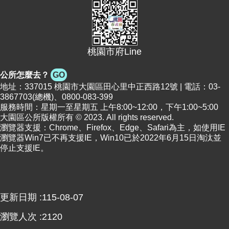
便
民
資
訊
桃園市府Line
機
公所怎麼去？
GO
關
地址：337015 桃園市大園區田心里中正西路12號 | 電話：03-
通
3867703(總機)、0800-083-399
訊
服務時間：星期一至星期五 上午8:00~12:00，下午1:00~5:00
錄
大園區公所版權所有 © 2023. All rights reserved.
瀏覽器支援：Chrome、Firefox、Edge、Safari為主，如使用IE
瀏覽器Win7已不再支援IE，Win10已於2022年6月15日淘汰並
相
停止支援IE。
關
資
料
更新日期
115-08-07
回
首
瀏覽人次
2120
頁