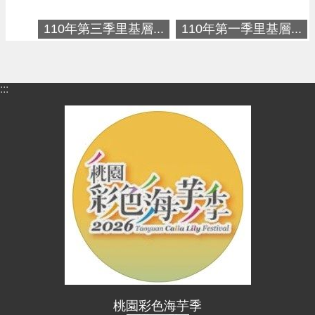
進
階
110年第三季里基層...
110年第一季里基層...
搜
尋
:::
大
園
區
介
紹
訊
息
公
告
生
桃園彩色海芋季
活