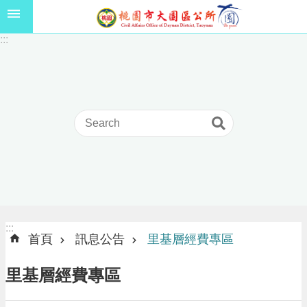
跳到主要內容區塊
1
:::
1
5
年
高
級
中
等
以
上
學
校
學
生
:::
:::
獎
首頁
訊息公告
里基層經費專區
學
金
里基層經費專區
線
上
申