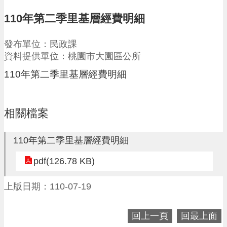
請
110年第二季里基層經費明細
機
場
發布單位：民政課
回
資料提供單位：桃園市大園區公所
饋
金
110年第二季里基層經費明細
醫
療
保
相關檔案
健
費
線
110年第二季里基層經費明細
上
申
pdf(126.78 KB)
請
上版日期：110-07-19
市
民
卡
回上一頁
回最上面