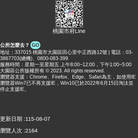
便
民
資
訊
桃園市府Line
機
公所怎麼去？
GO
關
地址：337015 桃園市大園區田心里中正西路12號 | 電話：03-
通
3867703(總機)、0800-083-399
訊
服務時間：星期一至星期五 上午8:00~12:00，下午1:00~5:00
錄
大園區公所版權所有 © 2023. All rights reserved.
瀏覽器支援：Chrome、Firefox、Edge、Safari為主，如使用IE
瀏覽器Win7已不再支援IE，Win10已於2022年6月15日淘汰並
相
停止支援IE。
關
資
料
更新日期
115-08-07
回
首
瀏覽人次
2164
頁