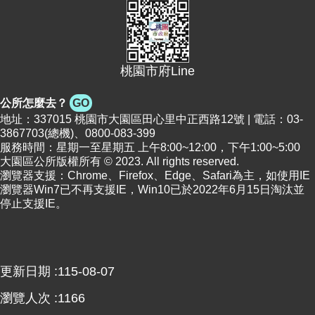
便
民
資
訊
桃園市府Line
機
公所怎麼去？
GO
關
地址：337015 桃園市大園區田心里中正西路12號 | 電話：03-
通
3867703(總機)、0800-083-399
訊
服務時間：星期一至星期五 上午8:00~12:00，下午1:00~5:00
錄
大園區公所版權所有 © 2023. All rights reserved.
瀏覽器支援：Chrome、Firefox、Edge、Safari為主，如使用IE
瀏覽器Win7已不再支援IE，Win10已於2022年6月15日淘汰並
相
停止支援IE。
關
資
料
更新日期
115-08-07
回
首
瀏覽人次
1166
頁