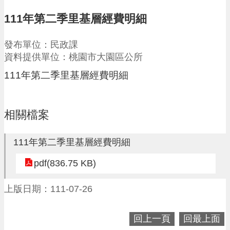
請
111年第二季里基層經費明細
機
場
發布單位：民政課
回
資料提供單位：桃園市大園區公所
饋
金
111年第二季里基層經費明細
醫
療
保
相關檔案
健
費
線
111年第二季里基層經費明細
上
申
pdf(836.75 KB)
請
上版日期：111-07-26
市
民
卡
回上一頁
回最上面