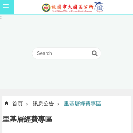
跳到主要內容區塊
1
:::
1
5
年
高
級
中
等
以
上
學
校
學
生
:::
:::
獎
首頁
訊息公告
里基層經費專區
學
金
里基層經費專區
線
上
申