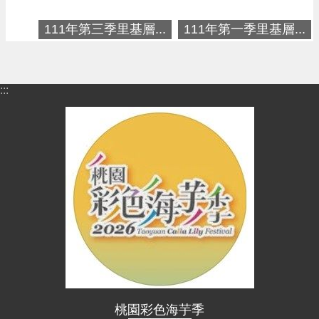
進
階
111年第三季里基層...
111年第一季里基層...
搜
尋
:::
大
園
區
介
紹
訊
息
公
告
生
桃園彩色海芋季
活