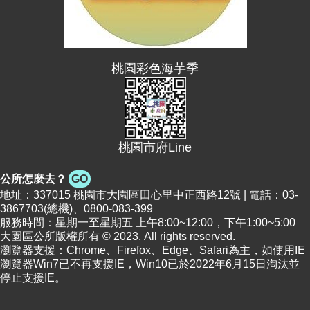
便
民
資
訊
桃園彩色海芋季
機
關
通
訊
桃園市府Line
錄
公所怎麼去？
GO
相
地址：337015 桃園市大園區田心里中正西路12號 | 電話：03-
關
3867703(總機)、0800-083-399
資
服務時間：星期一至星期五 上午8:00~12:00，下午1:00~5:00
料
大園區公所版權所有 © 2023. All rights reserved.
瀏覽器支援：Chrome、Firefox、Edge、Safari為主，如使用IE
瀏覽器Win7已不再支援IE，Win10已於2022年6月15日淘汰並
回
停止支援IE。
首
頁