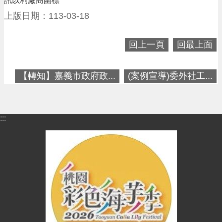
訊以利廠商圍標
進
階
上版日期：113-03-18
搜
尋
回上一頁
回最上面
【轉知】嘉義市政府政...
(案例宣導)委外社工...
大
園
區
:::
介
紹
訊
息
公
告
生
活