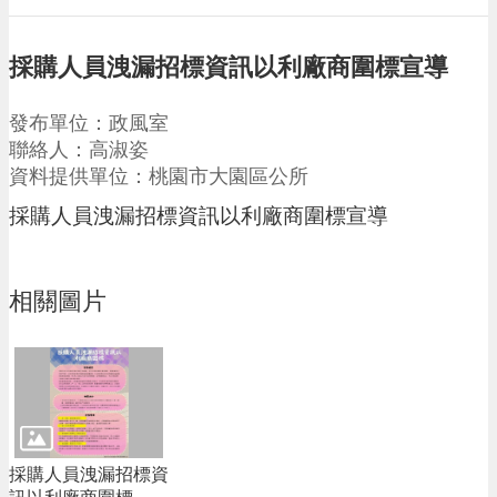
請
機
採購人員洩漏招標資訊以利廠商圍標宣導
場
回
發布單位：政風室
饋
聯絡人：高淑姿
金
資料提供單位：桃園市大園區公所
醫
療
採購人員洩漏招標資訊以利廠商圍標宣導
保
健
費
線
相關圖片
上
申
請
市
民
卡
採購人員洩漏招標資