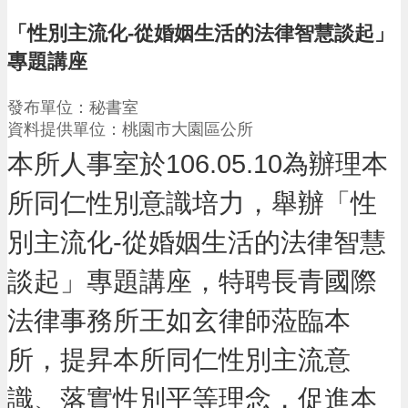
請
「性別主流化-從婚姻生活的法律智慧談起」
機
專題講座
場
回
發布單位：秘書室
饋
資料提供單位：桃園市大園區公所
金
醫
本所人事室於106.05.10為辦理本
療
保
所同仁性別意識培力，舉辦「性
健
費
別主流化-從婚姻生活的法律智慧
線
上
談起」專題講座，特聘長青國際
申
請
法律事務所王如玄律師蒞臨本
市
所，提昇本所同仁性別主流意
民
卡
識、落實性別平等理念，促進本