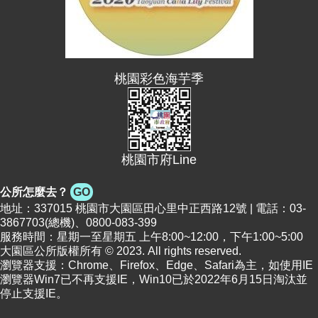
網
站
導
覽
桃園彩色海芋季
市
政
信
箱
常
桃園市府Line
見
問
公所怎麼去？
GO
題
地址：337015 桃園市大園區田心里中正西路12號 | 電話：03-
3867703(總機)、0800-083-399
桃
服務時間：星期一至星期五 上午8:00~12:00，下午1:00~5:00
園
大園區公所版權所有 © 2023. All rights reserved.
市
瀏覽器支援：Chrome、Firefox、Edge、Safari為主，如使用IE
政
瀏覽器Win7已不再支援IE，Win10已於2022年6月15日淘汰並
府
停止支援IE。
E