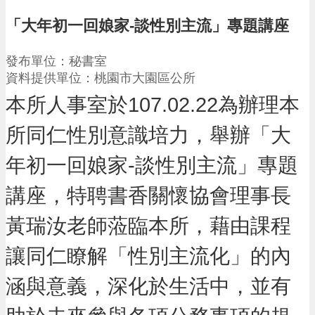
請
「大年初一回娘家-談性別主流」專題講座
機
場
發布單位：秘書室
回
資料提供單位：桃園市大園區公所
饋
金
本所人事室於107.02.22為辦理本
醫
療
所同仁性別意識培力，舉辦「大
保
健
年初一回娘家-談性別主流」專題
費
線
講座，特聘書香關懷協會理事長
上
申
黃瑞汝老師蒞臨本所，藉由課程
請
讓同仁瞭解「性別主流化」的內
市
民
涵與意義，深化於生活中，並有
卡