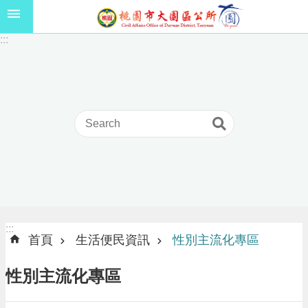
跳到主要內容區塊
1
:::
1
5
年
高
級
中
等
以
上
學
校
學
生
:::
:::
獎
首頁
生活便民資訊
性別主流化專區
學
金
性別主流化專區
線
上
申