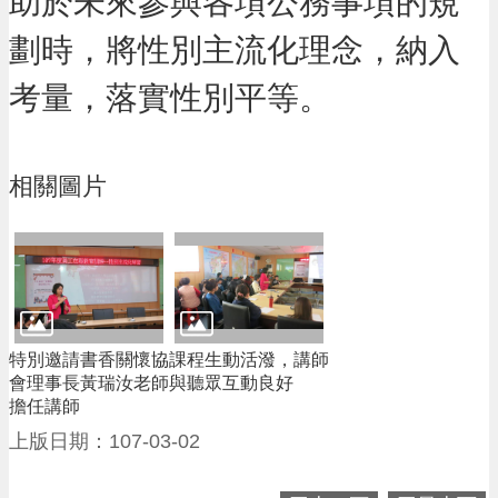
助於未來參與各項公務事項的規
進
階
劃時，將性別主流化理念，納入
搜
尋
考量，落實性別平等。
相關圖片
大
園
區
介
紹
訊
特別邀請書香關懷協
課程生動活潑，講師
息
會理事長黃瑞汝老師
與聽眾互動良好
公
擔任講師
告
上版日期：107-03-02
生
活