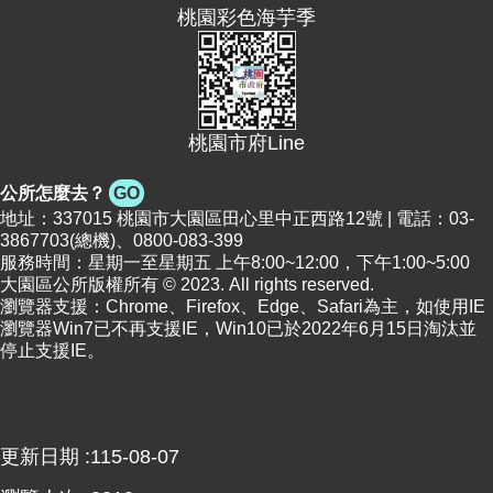
桃園彩色海芋季
網
站
導
覽
市
桃園市府Line
政
信
公所怎麼去？
GO
箱
地址：337015 桃園市大園區田心里中正西路12號 | 電話：03-
3867703(總機)、0800-083-399
常
服務時間：星期一至星期五 上午8:00~12:00，下午1:00~5:00
見
大園區公所版權所有 © 2023. All rights reserved.
問
瀏覽器支援：Chrome、Firefox、Edge、Safari為主，如使用IE
題
瀏覽器Win7已不再支援IE，Win10已於2022年6月15日淘汰並
停止支援IE。
桃
園
市
政
府
更新日期
115-08-07
E