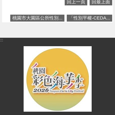
回上一頁
回最上面
便
民
資
桃園市大園區公所性別...
「性別平權-CEDA...
訊
機
:::
關
通
訊
錄
相
關
資
料
回
首
頁