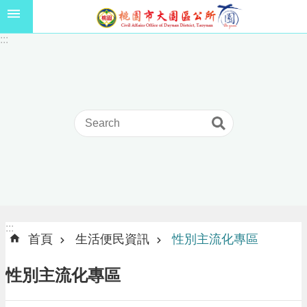
跳到主要內容區塊
1
:::
1
5
年
高
級
中
等
以
上
學
校
學
生
:::
:::
獎
首頁
生活便民資訊
性別主流化專區
學
金
性別主流化專區
線
上
申