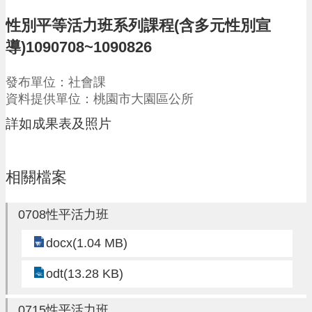
請
性別平等活力班系列課程(含多元性別宣
機
導)1090708~1090826
場
回
發布單位：社會課
饋
資料提供單位：桃園市大園區公所
金
醫
詳如成果表及照片
療
保
健
費
相關檔案
線
上
0708性平活力班
申
請
docx(1.04 MB)
市
民
odt(13.28 KB)
卡
0715性平活力班