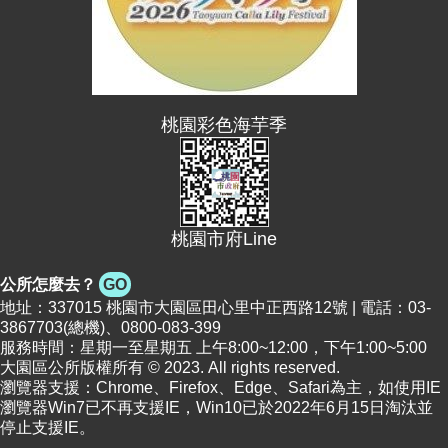
n
g
l
i
s
h
桃園彩色海芋季
隱
私
權
政
策
桃園市府Line
政
公所怎麼去？
GO
府
地址：337015 桃園市大園區田心里中正西路12號 | 電話：03-
網
3867703(總機)、0800-083-399
站
服務時間：星期一至星期五 上午8:00~12:00，下午1:00~5:00
資
大園區公所版權所有 © 2023. All rights reserved.
料
瀏覽器支援：Chrome、Firefox、Edge、Safari為主，如使用IE
開
瀏覽器Win7已不再支援IE，Win10已於2022年6月15日淘汰並
放
停止支援IE。
宣