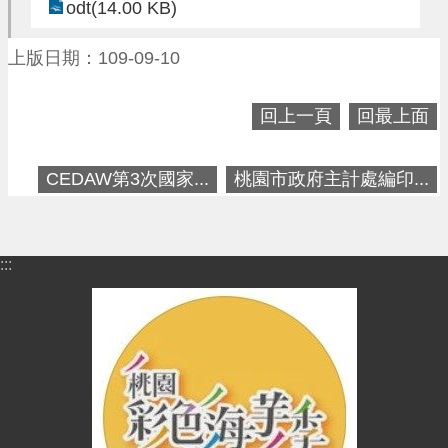
odt(14.00 KB)
網
站
上版日期：109-09-10
導
覽
回上一頁
回最上面
市
政
信
CEDAW第3次國家...
桃園市政府主計處編印...
箱
常
見
:::
問
題
桃
園
市
政
府
E