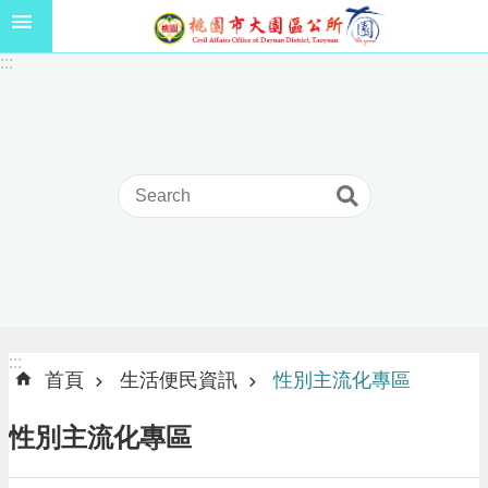
跳到主要內容區塊
1
:::
1
5
年
高
級
中
等
以
上
學
校
學
生
:::
:::
獎
首頁
生活便民資訊
性別主流化專區
學
金
性別主流化專區
線
上
申