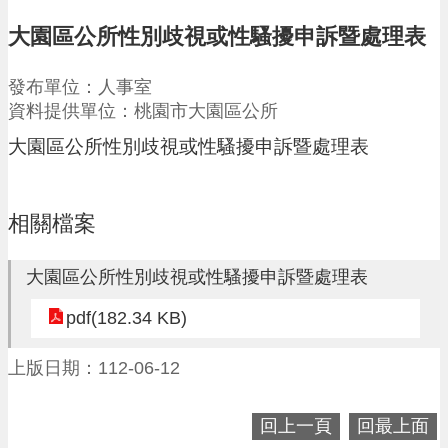
請
大園區公所性別歧視或性騷擾申訴暨處理表
機
場
發布單位：人事室
回
資料提供單位：桃園市大園區公所
饋
金
大園區公所性別歧視或性騷擾申訴暨處理表
醫
療
保
相關檔案
健
費
線
大園區公所性別歧視或性騷擾申訴暨處理表
上
申
pdf(182.34 KB)
請
上版日期：112-06-12
市
民
卡
回上一頁
回最上面