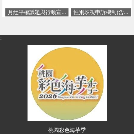
進
階
月經平權議題與行動宣...
性別歧視申訴機制(含...
搜
尋
:::
大
園
區
介
紹
訊
息
公
告
生
桃園彩色海芋季
活