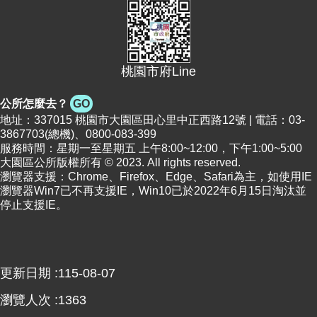
便
民
資
訊
桃園市府Line
機
公所怎麼去？
GO
關
地址：337015 桃園市大園區田心里中正西路12號 | 電話：03-
通
3867703(總機)、0800-083-399
訊
服務時間：星期一至星期五 上午8:00~12:00，下午1:00~5:00
錄
大園區公所版權所有 © 2023. All rights reserved.
瀏覽器支援：Chrome、Firefox、Edge、Safari為主，如使用IE
瀏覽器Win7已不再支援IE，Win10已於2022年6月15日淘汰並
相
停止支援IE。
關
資
料
更新日期
115-08-07
回
首
瀏覽人次
1363
頁