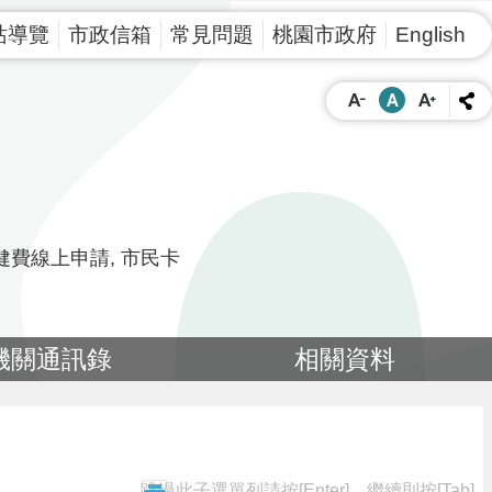
站導覽
市政信箱
常見問題
桃園市政府
English
健費線上申請
市民卡
機關通訊錄
相關資料
跳過此子選單列請按[Enter]，繼續則按[Tab]