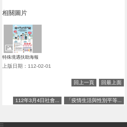
進
階
相關圖片
搜
尋
大
園
特殊境遇扶助海報
區
上版日期：112-02-01
介
紹
回上一頁
回最上面
訊
息
112年3月4日社會...
「疫情生活與性別平等...
公
告
生
:::
活