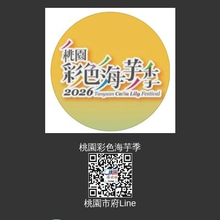
便
民
資
訊
機
關
通
訊
錄
相
關
桃園彩色海芋季
資
料
回
首
桃園市府Line
頁