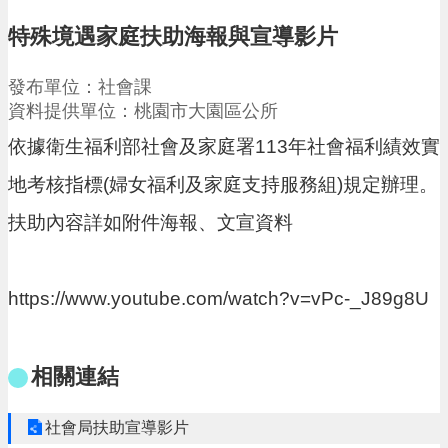
請
特殊境遇家庭扶助海報與宣導影片
機
場
發布單位：社會課
回
資料提供單位：桃園市大園區公所
饋
金
依據衛生福利部社會及家庭署113年社會福利績效實
醫
地考核指標(婦女福利及家庭支持服務組)規定辦理。
療
保
扶助內容詳如附件海報、文宣資料
健
費
線
上
https://www.youtube.com/watch?v=vPc-_J89g8U
申
請
市
相關連結
民
卡
社會局扶助宣導影片