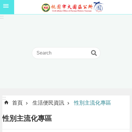
跳到主要內容區塊
1
:::
1
5
年
高
級
中
等
以
上
學
校
學
生
:::
:::
獎
首頁
生活便民資訊
性別主流化專區
學
金
性別主流化專區
線
上
申