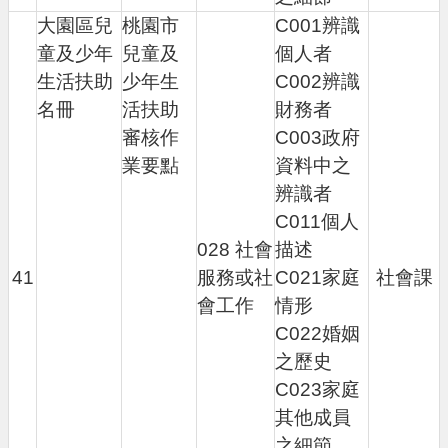
大園區兒
桃園市
C001辨識
童及少年
兒童及
個人者
生活扶助
少年生
C002辨識
名冊
活扶助
財務者
審核作
C003政府
業要點
資料中之
辨識者
C011個人
028 社會
描述
41
服務或社
C021家庭
社會課
會工作
情形
C022婚姻
之歷史
C023家庭
其他成員
之細節