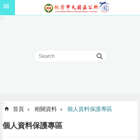
跳到主要內容區塊
1
:::
1
5
年
高
級
中
等
以
上
學
校
學
生
:::
:::
獎
首頁
相關資料
個人資料保護專區
學
金
個人資料保護專區
線
上
申