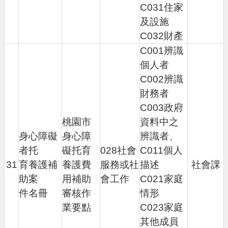
C031住家
及設施
C032財產
C001辨識
個人者
C002辨識
財務者
C003政府
桃園市
資料中之
身心障礙
身心障
辨識者、
者托
礙托育
028社會
C011個人
31
育養護補
養護費
服務或社
描述
社會課
助案
用補助
會工作
C021家庭
件名冊
審核作
情形
業要點
C023家庭
其他成員