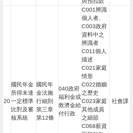
與預扣款
C001辨識
個人者、
C003政府
資料中之
辨識者
C011個人
描述
C021家庭
情形
國民年金
國民年
C022婚姻
040政府
所得未達
金法施
之歷史
福利金或
20
一定標準
行細則
C023家庭
社會課
救濟金給
比對及審
第三章
其他成員
付行政
核系統
第12條
之細節
C068薪資