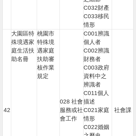
C032財產
C033移民
情形
大園區特
桃園市
C001辨識
殊境遇家
特殊境
個人者
庭生活扶
遇家庭
C002辨識
助名冊
扶助審
財務者
核作業
C003政府
規定
資料中之
辨識者
C011個人
028 社會
描述
42
服務或社
C021家庭
社會課
會工作
情形
C022婚姻
之歷史