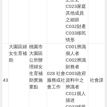
C023家庭
其他成員
之細節
C032財產
C033移民
情形
大園區婦
桃園市
C001辨識
女生育補
大園區
個人者
助
公所辦
C002辨識
理婦女
財務者
生育補
028 社會
C003政府
43
助實施
服務或社
資料中之
社會課
要點
會工作
辨識者
C011個人
描述
C033移民