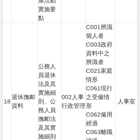
康活動
實施要
點
C001辨識
個人者
C003政府
資料中之
辨識者
公務人
C021家庭
員退休
情形
法及其
C061現行
實施細
退休撫卹
002人事
之受僱情
18
則、公
人事室
資料
行政管理
形
務人員
C062僱用
撫卹法
經過
及其實
C063離職
施細則