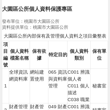
請
大園區公所個人資料保護專區
機
場
發布單位：桃園市大園區公所
回
資料提供單位：桃園市大園區公所
饋
金
大園區公所內部保有及管理個人資料之項目彙整表
醫
項
療
保
目
個人資料
保有依
個人資料
保有單
特定目的
健
編
檔案名稱
據
類別
位
費
號
線
上
全球資訊
網站建
065 資訊
C001 辨識
申
網資料庫
置使用
與資料庫
個人者
請
1
管理
C011 個人
秘書室
市
描述
民
C038 職業
卡
財產管理
財產管
049 財產
C001 辨識