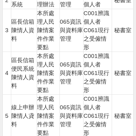
2
秘書室
進
系統
理辦法
管理
個人者
階
本所處
C001辨識
搜
區長信箱
理人民
065資訊
個人者
尋
3
陳情人資
陳情案
與資料庫
C061現行
秘書室
料
件作業
管理
之受僱情
要點
形
大
本所處
C001辨識
園
區長信箱
理人民
065資訊
個人者
區
便民系統
4
陳情案
與資料庫
C061現行
秘書室
介
陳情人資
紹
件作業
管理
之受僱情
料
要點
形
訊
本所處
C001辨識
息
線上申辦
理人民
065資訊
個人者
公
告
5
陳情人貣
陳情案
與資料庫
C061現行
秘書室
料
件作業
管理
之受僱情
生
要點
形
活