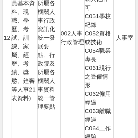
員基本資
所屬各
可
料、現
機關人
C051學校
職、學
事行政
紀錄
歷、考
資訊化
002人事
C052資格
12
試、訓
統一發
人事室
行政管理
或技術
練、家
展要
C054職業
屬、經
點、行
專長
歷、考
政院及
C061現行
績、獎
所屬各
之受僱情
懲、銓審
機關人
形
等人事21
事資料
C062僱用
表資料)
統一管
經過
理要點
C063離職
經過
C064工作
經驗