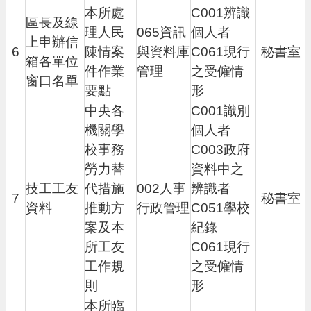
本所處
C001辨識
便
區長及線
民
理人民
065資訊
個人者
上申辦信
資
6
陳情案
與資料庫
C061現行
秘書室
箱各單位
訊
件作業
管理
之受僱情
窗口名單
要點
形
機
關
中央各
C001識別
通
機關學
個人者
訊
校事務
C003政府
錄
勞力替
資料中之
技工工友
代措施
002人事
辨識者
相
7
秘書室
關
資料
推動方
行政管理
C051學校
資
案及本
紀錄
料
所工友
C061現行
工作規
之受僱情
回
則
形
首
頁
本所臨