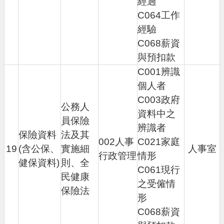
經過
C064工作
經驗
C068薪資
與預扣款
C001辨識
個人者
C003政府
公務人
資料中之
員保險
辨識者
保險資料
法及其
002人事
C021家庭
19
(含公保、
實施細
人事室
行政管理
情形
健保資料)
則、全
C061現行
民健康
之受僱情
保險法
形
C068薪資