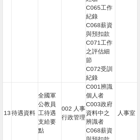
C065工作
紀錄
C068薪資
與預扣款
C071工作
之評估細
節
C072受訓
紀錄
C001辨識
全國軍
個人者
公教員
C003政府
002 人事
13
待遇資料
工待遇
資料中之
人事室
行政管理
支給要
辨識者
點
C068薪資
與預扣款