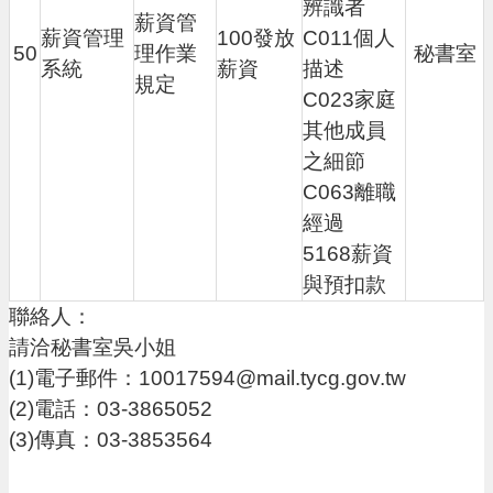
辨識者
薪資管
薪資管理
100發放
C011個人
50
理作業
秘書室
系統
薪資
描述
規定
C023家庭
其他成員
之細節
C063離職
經過
5168薪資
與預扣款
聯絡人：
請洽秘書室吳小姐
(1)電子郵件：10017594@mail.tycg.gov.tw
(2)電話：03-3865052
(3)傳真：03-3853564