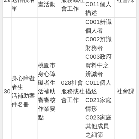
畫活動
C011個人
單
會工作
描述
C001辨識
個人者
C002辨識
財務者
C003政府
桃園市
資料中之
身心障
辨識者
身心障礙
礙者生
028社會
C011個人
者生
30
活補助
服務或社
描述
社會課
活補助案
審審核
會工作
C021家庭
件名冊
作業要
情形
點
C023家庭
其他成員
之細節