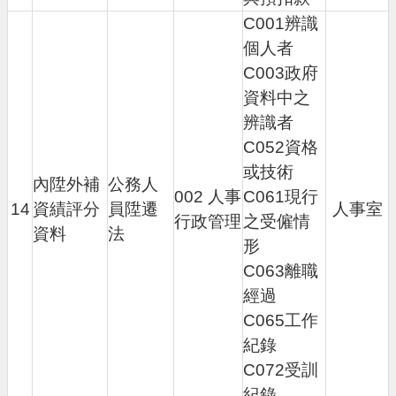
C001辨識
個人者
C003政府
資料中之
辨識者
C052資格
或技術
內陞外補
公務人
002 人事
C061現行
14
資績評分
員陞遷
人事室
行政管理
之受僱情
資料
法
形
C063離職
經過
C065工作
紀錄
C072受訓
紀錄