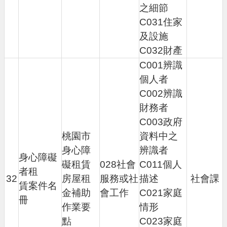
之細節
C031住家
及設施
C032財產
C001辨識
個人者
C002辨識
財務者
C003政府
桃園市
資料中之
身心障
辨識者
身心障礙
礙租賃
028社會
C011個人
者租
32
房屋租
服務或社
描述
社會課
賃案件名
金補助
會工作
C021家庭
冊
作業要
情形
點
C023家庭