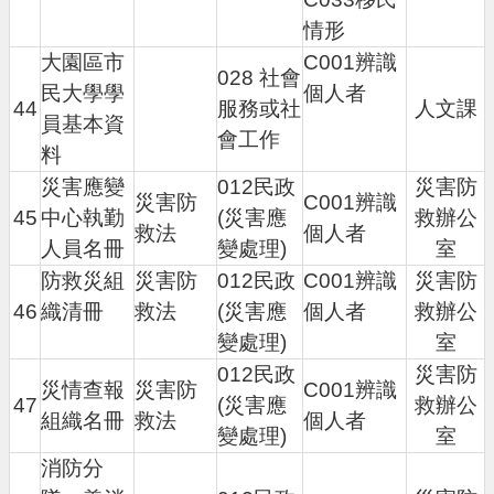
情形
大園區市
C001辨識
028 社會
民大學學
個人者
44
服務或社
人文課
員基本資
會工作
料
災害應變
012民政
災害防
災害防
C001辨識
45
中心執勤
(災害應
救辦公
救法
個人者
人員名冊
變處理)
室
防救災組
災害防
012民政
C001辨識
災害防
46
織清冊
救法
(災害應
個人者
救辦公
變處理)
室
012民政
災害防
災情查報
災害防
C001辨識
47
(災害應
救辦公
組織名冊
救法
個人者
變處理)
室
消防分