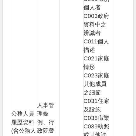
告
個人者
網
C003政府
站
資料中之
安
辨識者
全
政
C011個人
策
描述
C021家庭
情形
C023家庭
其他成員
之細節
C031住家
人事管
及設施
公務人員
理條
C038職業
履歷資料
例、行
C039執照
(含公務人
政院暨
或其他許