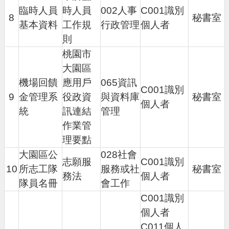
臨時人員
時人員
002人事
C001識別
網
8
秘書室
站
基本資料
工作規
行政管理
個人者
導
則
覽
桃園市
市
大園區
政
機場回饋
應用戶
065資訊
信
C001識別
箱
9
金管理系
役政資
與資料庫
秘書室
個人者
統
訊連結
管理
常
作業管
見
問
理要點
題
大園區公
028社會
志願服
C001識別
桃
10
所志工隊
服務或社
秘書室
務法
個人者
園
隊員名冊
會工作
市
C001識別
政
府
個人者
C011個人
E