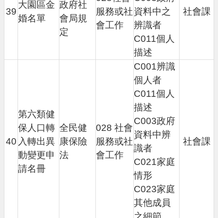
大園區金
政府社
39
服務或社
資料中之
社會課
婚名單
會局規
會工作
辨識者
定
C011個人
描述
C001辨識
個人者
C011個人
描述
第六類健
C003政府
保人口轉
全民健
028 社會
資料中辨
40
入轉出異
康保險
服務或社
社會課
識者
動變更申
法
會工作
C021家庭
請名冊
情形
C023家庭
其他成員
之細節