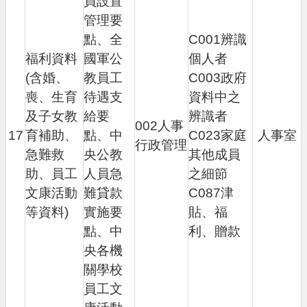
員設置
管理要
點、全
C001辨識
福利資料
國軍公
個人者
(含婚、
教員工
C003政府
喪、生育
待遇支
資料中之
及子女教
給要
辨識者
002人事
17
育補助、
點、中
C023家庭
人事室
行政管理
急難救
央公教
其他成員
助、員工
人員急
之細節
文康活動
難貸款
C087津
等資料)
實施要
貼、福
點、中
利、贈款
央各機
關學校
員工文