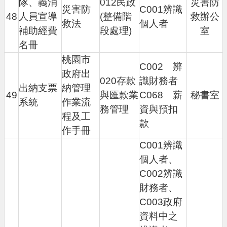
隊、義消
012民政
災害防
災害防
C001辨識
48
人員宣導
(整備階
救辦公
救法
個人者
補助經費
段處理)
室
名冊
桃園市
C002 辨
政府出
020存款
識財務者
出納支票
納管理
49
與匯款業
C068 薪
秘書室
系統
作業流
務管理
資與預扣
程及工
款
作手冊
C001辨識
個人者、
C002辨識
財務者、
C003政府
資料中之