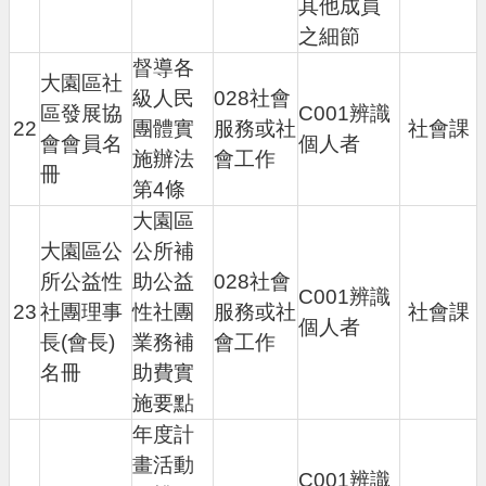
其他成員
之細節
督導各
大園區社
級人民
028社會
區發展協
C001辨識
22
團體實
服務或社
社會課
會會員名
個人者
施辦法
會工作
冊
第4條
大園區
大園區公
公所補
所公益性
助公益
028社會
C001辨識
23
社團理事
性社團
服務或社
社會課
個人者
長(會長)
業務補
會工作
名冊
助費實
施要點
年度計
畫活動
C001辨識