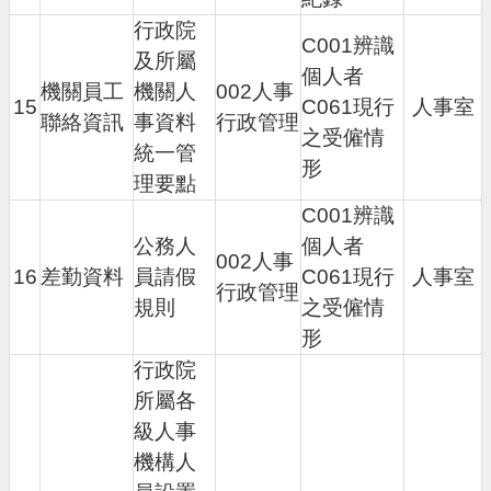
行政院
C001辨識
及所屬
個人者
機關員工
機關人
002人事
15
C061現行
人事室
聯絡資訊
事資料
行政管理
之受僱情
統一管
形
理要點
C001辨識
公務人
個人者
002人事
16
差勤資料
員請假
C061現行
人事室
行政管理
規則
之受僱情
形
行政院
所屬各
級人事
機構人