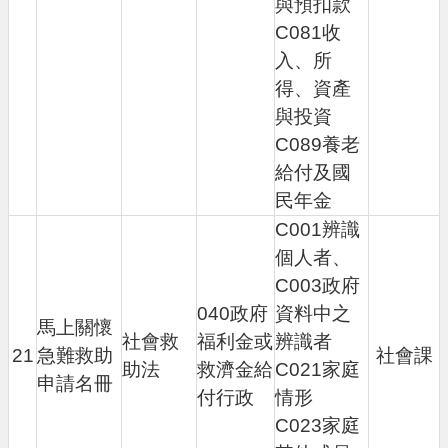
與預扣款
C081收
入、所
得、資產
與投資
C089養老
給付及國
民年金
C001辨識
個人者、
C003政府
040政府
資料中之
馬上關懷
社會救
福利金或
辨識者
21
急難救助
社會課
助法
救濟金給
C021家庭
申請名冊
付行政
情形
C023家庭