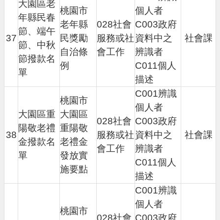
大園區老
桃園市
個人者
年縣民春
老年縣
028社會
C003政府
節、端午
37
民獎勵
服務或社
資料中之
社會課
節、中秋
自治條
會工作
辨識者
節撥款名
例
C011個人
單
描述
C001辨識
桃園市
個人者
大園區重
大園區
028社會
C003政府
陽敬老禮
重陽敬
38
服務或社
資料中之
社會課
金撥款名
老禮金
會工作
辨識者
單
發放實
C011個人
施要點
描述
C001辨識
個人者
桃園市
028社會
C003政府