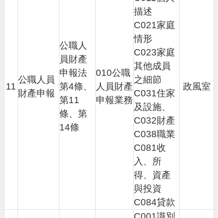
n
描述
g
C021家庭
l
i
情形
s
公職人
h
C023家庭
員財產
其他成員
申報法
010公職
隱
公職人員
之細節
私
11
第4條、
人員財產
政風室
財產申報
C031住家
權
第11
申報業務
政
及設施、
條、第
策
C032財產
14條
政
C038職業
府
C081收
網
入、所
站
資
得、資產
料
與投資
開
C084貸款
放
宣
C001識別