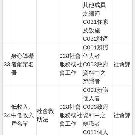
其他成員
之細節
C031住家
及設施
C032財產
C001辨識
身心障礙
028社會
個人者
33
者鑑定名
服務或社
C003政府
社會課
冊
會工作
資料中之
辨識者
C001辨識
個人者
低收入、
028社會
C003政府
社會救
34
中低收入
服務或社
資料中之
社會課
助法
戶名單
會工作
辨識者
C011個人