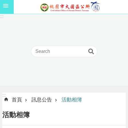
跳到主要內容區塊
1
:::
1
5
年
高
級
中
等
以
上
學
校
學
生
:::
:::
獎
首頁
訊息公告
活動相簿
學
金
活動相簿
線
上
申