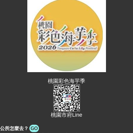
便
民
資
訊
機
關
通
訊
錄
相
桃園彩色海芋季
關
資
料
桃園市府Line
回
首
頁
公所怎麼去？
GO