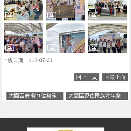
進
階
搜
尋
大
園
上版日期：112-07-31
區
介
回上一頁
回最上面
紹
訊
大園區表揚21位模範...
大園區原住民族豐年祭...
息
公
告
:::
生
活