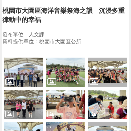
請
桃園市大園區海洋音樂祭海之韻 沉浸多重
機
律動中的幸福
場
回
發布單位：人文課
饋
資料提供單位：桃園市大園區公所
金
醫
療
保
健
費
線
上
申
請
市
民
卡