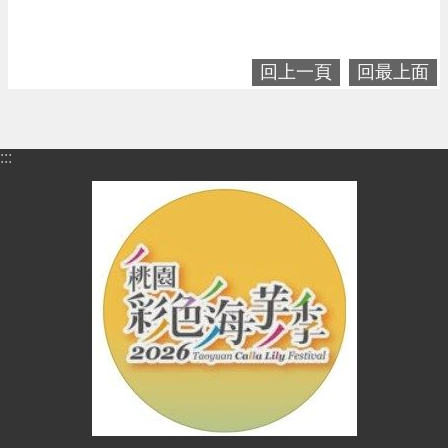
進
階
搜
回上一頁
回最上面
尋
:::
大
園
區
介
紹
訊
息
公
告
生
活