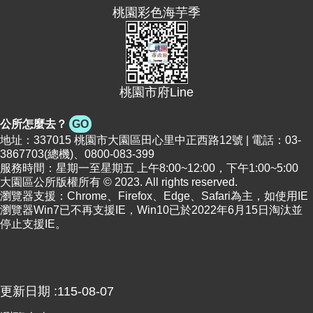
桃園彩色海芋季
便
民
資
訊
桃園市府Line
機
關
公所怎麼去？
GO
通
地址：337015 桃園市大園區田心里中正西路12號 | 電話：03-
訊
3867703(總機)、0800-083-399
錄
服務時間：星期一至星期五 上午8:00~12:00，下午1:00~5:00
大園區公所版權所有 © 2023. All rights reserved.
相
瀏覽器支援：Chrome、Firefox、Edge、Safari為主，如使用IE
關
瀏覽器Win7已不再支援IE，Win10已於2022年6月15日淘汰並
資
停止支援IE。
料
回
首
更新日期
115-08-07
頁