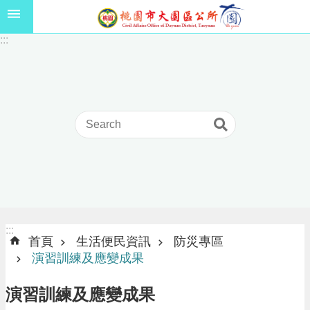
跳到主要內容區塊
1
:::
1
5
年
高
級
中
等
以
上
學
校
學
生
:::
:::
獎
首頁
生活便民資訊
防災專區
學
演習訓練及應變成果
金
線
演習訓練及應變成果
上
申