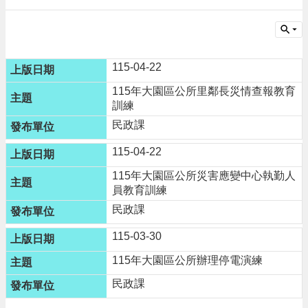
請
機
場
115-04-22
回
饋
115年大園區公所里鄰長災情查報教育
金
訓練
醫
民政課
療
保
115-04-22
健
費
115年大園區公所災害應變中心執勤人
線
員教育訓練
上
民政課
申
請
115-03-30
市
115年大園區公所辦理停電演練
民
卡
民政課