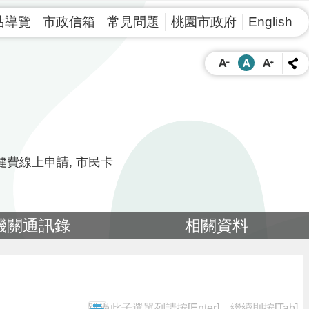
站導覽
市政信箱
常見問題
桃園市政府
English
健費線上申請
市民卡
機關通訊錄
相關資料
跳過此子選單列請按[Enter]，繼續則按[Tab]